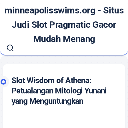
Skip
minneapolisswims.org - Situs
to
content
Judi Slot Pragmatic Gacor
Mudah Menang
Slot Wisdom of Athena:
Petualangan Mitologi Yunani
yang Menguntungkan