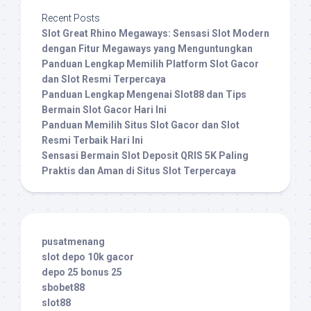
Recent Posts
Slot Great Rhino Megaways: Sensasi Slot Modern
dengan Fitur Megaways yang Menguntungkan
Panduan Lengkap Memilih Platform Slot Gacor
dan Slot Resmi Terpercaya
Panduan Lengkap Mengenai Slot88 dan Tips
Bermain Slot Gacor Hari Ini
Panduan Memilih Situs Slot Gacor dan Slot
Resmi Terbaik Hari Ini
Sensasi Bermain Slot Deposit QRIS 5K Paling
Praktis dan Aman di Situs Slot Terpercaya
pusatmenang
slot depo 10k gacor
depo 25 bonus 25
sbobet88
slot88