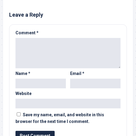
Leave a Reply
Comment
*
Name
*
Email
*
Website
Save my name, email, and website in this
browser for the next time I comment.