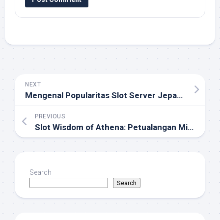
NEXT
Mengenal Popularitas Slot Server Jepang yang Semakin Diminati Pemain Indonesia
PREVIOUS
Slot Wisdom of Athena: Petualangan Mitologi Yunani yang Menguntungkan
Search
Search