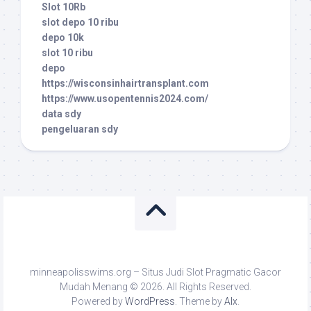
Slot 10Rb
slot depo 10 ribu
depo 10k
slot 10 ribu
depo
https://wisconsinhairtransplant.com
https://www.usopentennis2024.com/
data sdy
pengeluaran sdy
minneapolisswims.org – Situs Judi Slot Pragmatic Gacor
Mudah Menang © 2026. All Rights Reserved.
Powered by
WordPress
. Theme by
Alx
.