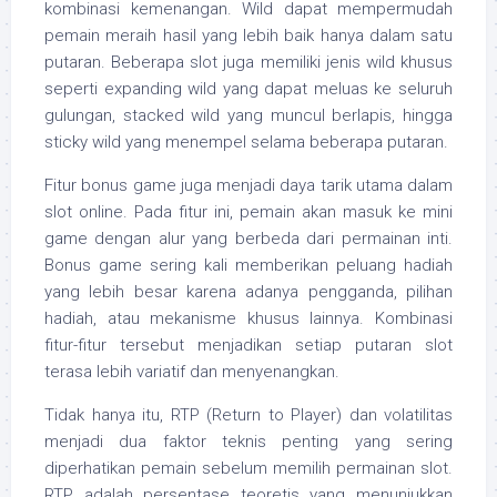
kombinasi kemenangan. Wild dapat mempermudah
pemain meraih hasil yang lebih baik hanya dalam satu
putaran. Beberapa slot juga memiliki jenis wild khusus
seperti expanding wild yang dapat meluas ke seluruh
gulungan, stacked wild yang muncul berlapis, hingga
sticky wild yang menempel selama beberapa putaran.
Fitur bonus game juga menjadi daya tarik utama dalam
slot online. Pada fitur ini, pemain akan masuk ke mini
game dengan alur yang berbeda dari permainan inti.
Bonus game sering kali memberikan peluang hadiah
yang lebih besar karena adanya pengganda, pilihan
hadiah, atau mekanisme khusus lainnya. Kombinasi
fitur-fitur tersebut menjadikan setiap putaran slot
terasa lebih variatif dan menyenangkan.
Tidak hanya itu, RTP (Return to Player) dan volatilitas
menjadi dua faktor teknis penting yang sering
diperhatikan pemain sebelum memilih permainan slot.
RTP adalah persentase teoretis yang menunjukkan