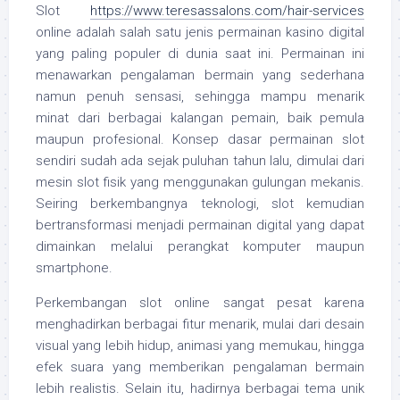
Slot
https://www.teresassalons.com/hair-services
online adalah salah satu jenis permainan kasino digital
yang paling populer di dunia saat ini. Permainan ini
menawarkan pengalaman bermain yang sederhana
namun penuh sensasi, sehingga mampu menarik
minat dari berbagai kalangan pemain, baik pemula
maupun profesional. Konsep dasar permainan slot
sendiri sudah ada sejak puluhan tahun lalu, dimulai dari
mesin slot fisik yang menggunakan gulungan mekanis.
Seiring berkembangnya teknologi, slot kemudian
bertransformasi menjadi permainan digital yang dapat
dimainkan melalui perangkat komputer maupun
smartphone.
Perkembangan slot online sangat pesat karena
menghadirkan berbagai fitur menarik, mulai dari desain
visual yang lebih hidup, animasi yang memukau, hingga
efek suara yang memberikan pengalaman bermain
lebih realistis. Selain itu, hadirnya berbagai tema unik