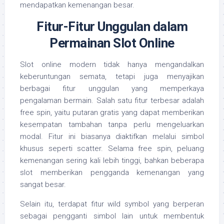
mendapatkan kemenangan besar.
Fitur-Fitur Unggulan dalam
Permainan Slot Online
Slot online modern tidak hanya mengandalkan
keberuntungan semata, tetapi juga menyajikan
berbagai fitur unggulan yang memperkaya
pengalaman bermain. Salah satu fitur terbesar adalah
free spin, yaitu putaran gratis yang dapat memberikan
kesempatan tambahan tanpa perlu mengeluarkan
modal. Fitur ini biasanya diaktifkan melalui simbol
khusus seperti scatter. Selama free spin, peluang
kemenangan sering kali lebih tinggi, bahkan beberapa
slot memberikan pengganda kemenangan yang
sangat besar.
Selain itu, terdapat fitur wild symbol yang berperan
sebagai pengganti simbol lain untuk membentuk