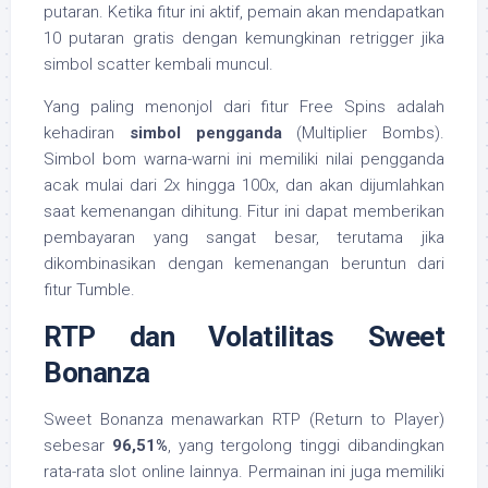
putaran. Ketika fitur ini aktif, pemain akan mendapatkan
10 putaran gratis dengan kemungkinan retrigger jika
simbol scatter kembali muncul.
Yang paling menonjol dari fitur Free Spins adalah
kehadiran
simbol pengganda
(Multiplier Bombs).
Simbol bom warna-warni ini memiliki nilai pengganda
acak mulai dari 2x hingga 100x, dan akan dijumlahkan
saat kemenangan dihitung. Fitur ini dapat memberikan
pembayaran yang sangat besar, terutama jika
dikombinasikan dengan kemenangan beruntun dari
fitur Tumble.
RTP dan Volatilitas Sweet
Bonanza
Sweet Bonanza menawarkan RTP (Return to Player)
sebesar
96,51%
, yang tergolong tinggi dibandingkan
rata-rata slot online lainnya. Permainan ini juga memiliki