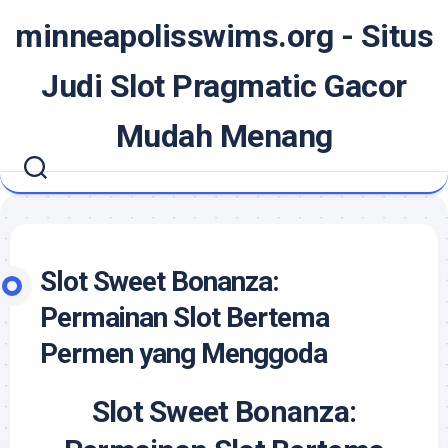
Skip
minneapolisswims.org - Situs
to
content
Judi Slot Pragmatic Gacor
Mudah Menang
Slot Sweet Bonanza:
Permainan Slot Bertema
Permen yang Menggoda
Slot Sweet Bonanza: