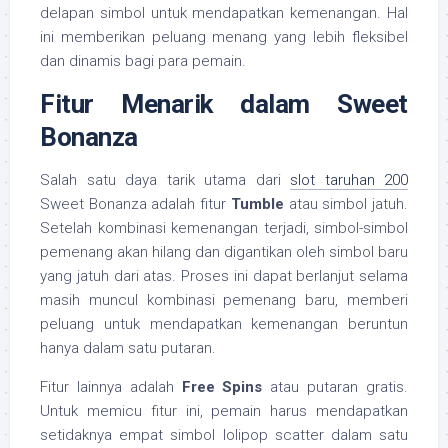
delapan simbol untuk mendapatkan kemenangan. Hal
ini memberikan peluang menang yang lebih fleksibel
dan dinamis bagi para pemain.
Fitur Menarik dalam Sweet
Bonanza
Salah satu daya tarik utama dari
slot taruhan 200
Sweet Bonanza adalah fitur
Tumble
atau simbol jatuh.
Setelah kombinasi kemenangan terjadi, simbol-simbol
pemenang akan hilang dan digantikan oleh simbol baru
yang jatuh dari atas. Proses ini dapat berlanjut selama
masih muncul kombinasi pemenang baru, memberi
peluang untuk mendapatkan kemenangan beruntun
hanya dalam satu putaran.
Fitur lainnya adalah
Free Spins
atau putaran gratis.
Untuk memicu fitur ini, pemain harus mendapatkan
setidaknya empat simbol lolipop scatter dalam satu