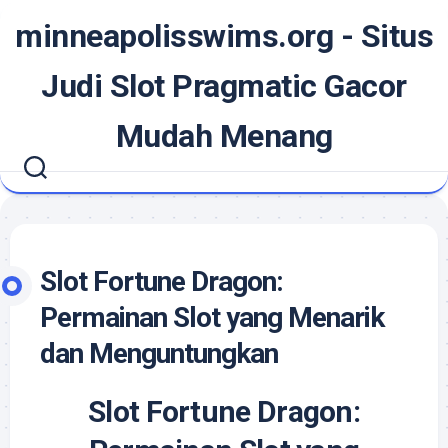
Skip
minneapolisswims.org - Situs
to
content
Judi Slot Pragmatic Gacor
Mudah Menang
Slot Fortune Dragon:
Permainan Slot yang Menarik
dan Menguntungkan
Slot Fortune Dragon: