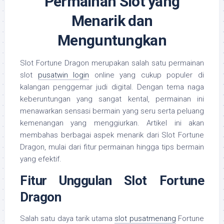
Permainan Slot yang
Menarik dan
Menguntungkan
Slot Fortune Dragon merupakan salah satu permainan
slot
pusatwin login
online yang cukup populer di
kalangan penggemar judi digital. Dengan tema naga
keberuntungan yang sangat kental, permainan ini
menawarkan sensasi bermain yang seru serta peluang
kemenangan yang menggiurkan. Artikel ini akan
membahas berbagai aspek menarik dari Slot Fortune
Dragon, mulai dari fitur permainan hingga tips bermain
yang efektif.
Fitur Unggulan Slot Fortune
Dragon
Salah satu daya tarik utama
slot pusatmenang
Fortune