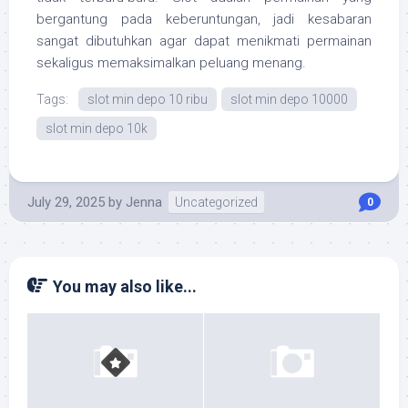
bergantung pada keberuntungan, jadi kesabaran
sangat dibutuhkan agar dapat menikmati permainan
sekaligus memaksimalkan peluang menang.
Tags:
slot min depo 10 ribu
slot min depo 10000
slot min depo 10k
July 29, 2025
by
Jenna
Uncategorized
0
You may also like...