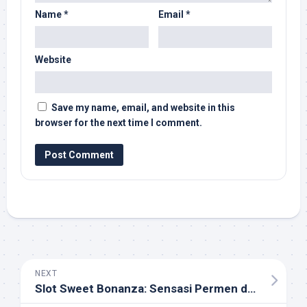
Name
*
Email
*
Website
Save my name, email, and website in this
browser for the next time I comment.
NEXT
Slot Sweet Bonanza: Sensasi Permen dan Kejutan Menarik