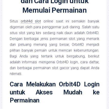
dan Cara Login untuk
Memulai Permainan
Situs
orbit4d slot
online saat ini semakin banyak
digemari oleh para penggemar judi daring. Salah satu
situs slot yang kini sedang naik daun adalah Orbit4D.
Dengan berbagai jenis permainan slot yang menarik
dan peluang menang yang besar, Orbit4D menjadi
pilihan banyak pemain untuk mencari keberuntungan.
Bagi Anda yang tertarik untuk bergabung, berikut
adalah informasi mengenai Orbit4D login, cara daftar,
dan berbagai permainan slot gacor yang dapat Anda
nikmati.
Cara Melakukan Orbit4D Login
untuk Akses Mudah ke
Permainan