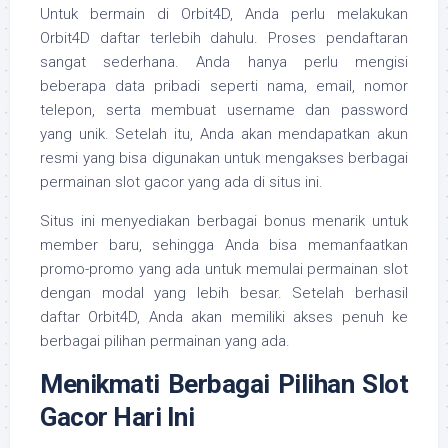
Untuk bermain di Orbit4D, Anda perlu melakukan
Orbit4D daftar terlebih dahulu. Proses pendaftaran
sangat sederhana. Anda hanya perlu mengisi
beberapa data pribadi seperti nama, email, nomor
telepon, serta membuat username dan password
yang unik. Setelah itu, Anda akan mendapatkan akun
resmi yang bisa digunakan untuk mengakses berbagai
permainan slot gacor yang ada di situs ini.
Situs ini menyediakan berbagai bonus menarik untuk
member baru, sehingga Anda bisa memanfaatkan
promo-promo yang ada untuk memulai permainan slot
dengan modal yang lebih besar. Setelah berhasil
daftar Orbit4D, Anda akan memiliki akses penuh ke
berbagai pilihan permainan yang ada.
Menikmati Berbagai Pilihan Slot
Gacor Hari Ini