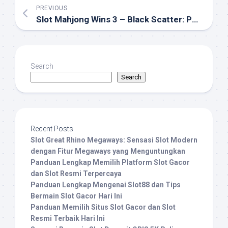
PREVIOUS
Slot Mahjong Wins 3 – Black Scatter: Pengalaman Bermain yang Unik
Search
Search
Recent Posts
Slot Great Rhino Megaways: Sensasi Slot Modern
dengan Fitur Megaways yang Menguntungkan
Panduan Lengkap Memilih Platform Slot Gacor
dan Slot Resmi Terpercaya
Panduan Lengkap Mengenai Slot88 dan Tips
Bermain Slot Gacor Hari Ini
Panduan Memilih Situs Slot Gacor dan Slot
Resmi Terbaik Hari Ini