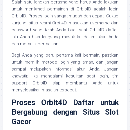
Salah satu langkah pertama yang harus Anda lakukan
untuk menikmati permainan di Orbit4D adalah login
Orbit4D. Proses login sangat mudah dan cepat. Cukup
kunjungi situs resmi Orbit4D, masukkan username dan
password yang telah Anda buat saat Orbit4D daftar,
lalu Anda bisa langsung masuk ke dalam akun Anda
dan memulai permainan.
Bagi Anda yang baru pertama kali bermain, pastikan
untuk memilih metode login yang aman, dan jangan
sampai melupakan informasi akun Anda. Jangan
khawatir, jika mengalami kesulitan saat login, tim
support Orbit4D siap membantu Anda untuk
menyelesaikan masalah tersebut.
Proses Orbit4D Daftar untuk
Bergabung dengan Situs Slot
Gacor