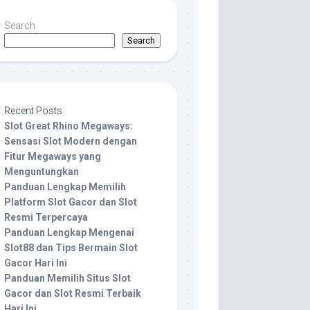
Search
Search
Recent Posts
Slot Great Rhino Megaways:
Sensasi Slot Modern dengan
Fitur Megaways yang
Menguntungkan
Panduan Lengkap Memilih
Platform Slot Gacor dan Slot
Resmi Terpercaya
Panduan Lengkap Mengenai
Slot88 dan Tips Bermain Slot
Gacor Hari Ini
Panduan Memilih Situs Slot
Gacor dan Slot Resmi Terbaik
Hari Ini