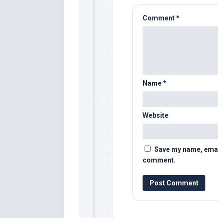
Comment
*
Name
*
Website
Save my name, email,
comment.