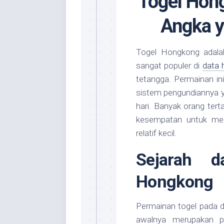
Togel Hon
Angka y
Togel Hongkong adalah
sangat populer di
data 
tetangga. Permainan in
sistem pengundiannya ya
hari. Banyak orang ter
kesempatan untuk me
relatif kecil.
Sejarah 
Hongkong
Permainan togel pada da
awalnya merupakan p