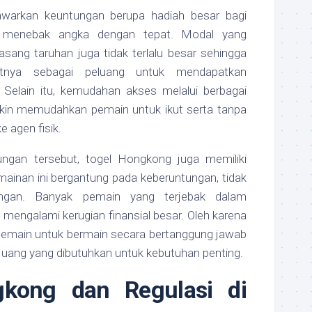
arkan keuntungan berupa hadiah besar bagi
l menebak angka dengan tepat. Modal yang
sang taruhan juga tidak terlalu besar sehingga
atnya sebagai peluang untuk mendapatkan
 Selain itu, kemudahan akses melalui berbagai
akin memudahkan pemain untuk ikut serta tanpa
 agen fisik.
ungan tersebut, togel Hongkong juga memiliki
ermainan ini bergantung pada keberuntungan, tidak
ngan. Banyak pemain yang terjebak dalam
 mengalami kerugian finansial besar. Oleh karena
p pemain untuk bermain secara bertanggung jawab
uang yang dibutuhkan untuk kebutuhan penting.
gkong dan Regulasi di