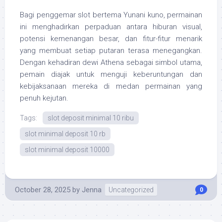
Bagi penggemar slot bertema Yunani kuno, permainan
ini menghadirkan perpaduan antara hiburan visual,
potensi kemenangan besar, dan fitur-fitur menarik
yang membuat setiap putaran terasa menegangkan.
Dengan kehadiran dewi Athena sebagai simbol utama,
pemain diajak untuk menguji keberuntungan dan
kebijaksanaan mereka di medan permainan yang
penuh kejutan.
Tags:
slot deposit minimal 10 ribu
slot minimal deposit 10 rb
slot minimal deposit 10000
October 28, 2025
by
Jenna
Uncategorized
0