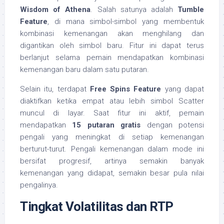
Wisdom of Athena
. Salah satunya adalah
Tumble
Feature
, di mana simbol-simbol yang membentuk
kombinasi kemenangan akan menghilang dan
digantikan oleh simbol baru. Fitur ini dapat terus
berlanjut selama pemain mendapatkan kombinasi
kemenangan baru dalam satu putaran.
Selain itu, terdapat
Free Spins Feature
yang dapat
diaktifkan ketika empat atau lebih simbol Scatter
muncul di layar. Saat fitur ini aktif, pemain
mendapatkan
15 putaran gratis
dengan potensi
pengali yang meningkat di setiap kemenangan
berturut-turut. Pengali kemenangan dalam mode ini
bersifat progresif, artinya semakin banyak
kemenangan yang didapat, semakin besar pula nilai
pengalinya.
Tingkat Volatilitas dan RTP