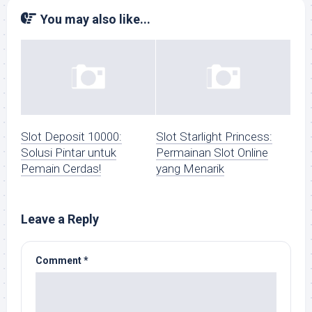
You may also like...
Slot Deposit 10000:
Slot Starlight Princess:
Solusi Pintar untuk
Permainan Slot Online
Pemain Cerdas!
yang Menarik
Leave a Reply
Comment
*