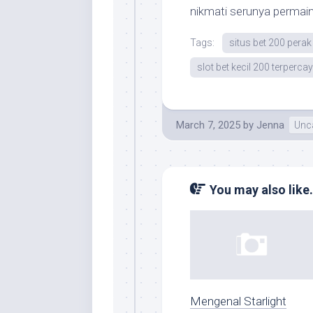
nikmati serunya permaina
Tags:
situs bet 200 perak
slot bet kecil 200 terperca
March 7, 2025
by
Jenna
Unc
You may also like.
Mengenal Starlight