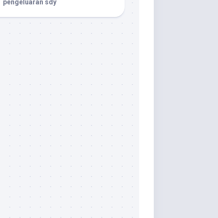
pengeluaran sdy