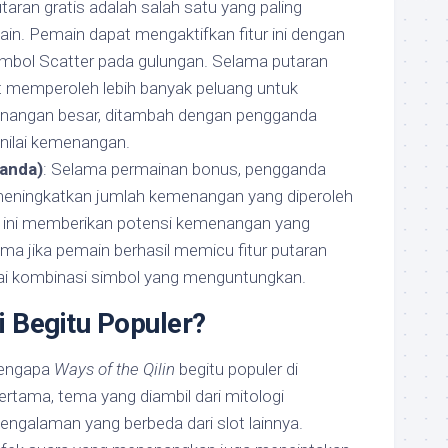
putaran gratis adalah salah satu yang paling
ain. Pemain dapat mengaktifkan fitur ini dengan
imbol Scatter pada gulungan. Selama putaran
t memperoleh lebih banyak peluang untuk
angan besar, ditambah dengan pengganda
nilai kemenangan.
ganda)
: Selama permainan bonus, pengganda
eningkatkan jumlah kemenangan yang diperoleh
 ini memberikan potensi kemenangan yang
ama jika pemain berhasil memicu fitur putaran
ai kombinasi simbol yang menguntungkan.
i Begitu Populer?
mengapa
Ways of the Qilin
begitu populer di
ertama, tema yang diambil dari mitologi
ngalaman yang berbeda dari slot lainnya.