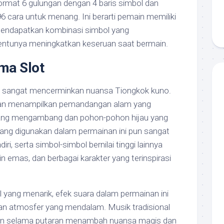
format 6 gulungan dengan 4 baris simbol dan
cara untuk menang. Ini berarti pemain memiliki
mendapatkan kombinasi simbol yang
ntunya meningkatkan keseruan saat bermain.
ma Slot
sangat mencerminkan nuansa Tiongkok kuno.
nan menampilkan pemandangan alam yang
ang mengambang dan pohon-pohon hijau yang
yang digunakan dalam permainan ini pun sangat
ndiri, serta simbol-simbol bernilai tinggi lainnya
oin emas, dan berbagai karakter yang terinspirasi
l yang menarik, efek suara dalam permainan ini
kan atmosfer yang mendalam. Musik tradisional
an selama putaran menambah nuansa magis dan