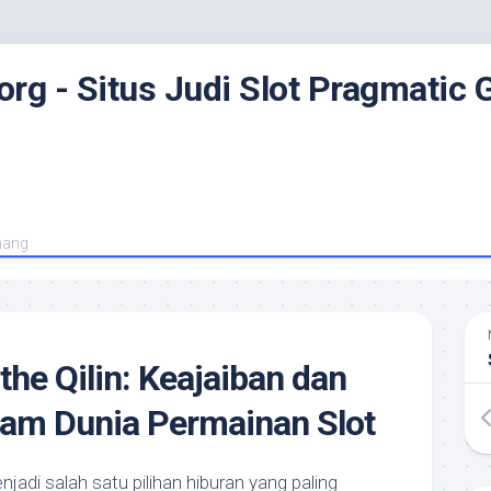
rg - Situs Judi Slot Pragmatic
nang
the Qilin: Keajaiban dan
lam Dunia Permainan Slot
jadi salah satu pilihan hiburan yang paling