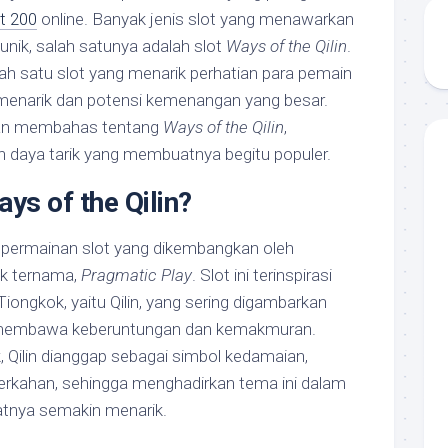
et 200
online. Banyak jenis slot yang menawarkan
unik, salah satunya adalah slot
Ways of the Qilin
.
h satu slot yang menarik perhatian para pemain
menarik dan potensi kemenangan yang besar.
 akan membahas tentang
Ways of the Qilin
,
an daya tarik yang membuatnya begitu populer.
ays of the Qilin?
 permainan slot yang dikembangkan oleh
ak ternama,
Pragmatic Play
. Slot ini terinspirasi
iongkok, yaitu Qilin, yang sering digambarkan
 membawa keberuntungan dan kemakmuran.
 Qilin dianggap sebagai simbol kedamaian,
erkahan, sehingga menghadirkan tema ini dalam
tnya semakin menarik.