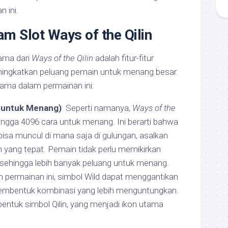
 ini.
lam Slot Ways of the Qilin
tama dari
Ways of the Qilin
adalah fitur-fitur
ingkatkan peluang pemain untuk menang besar.
utama dalam permainan ini:
a untuk Menang)
: Seperti namanya,
Ways of the
gga 4096 cara untuk menang. Ini berarti bahwa
isa muncul di mana saja di gulungan, asalkan
 yang tepat. Pemain tidak perlu memikirkan
l, sehingga lebih banyak peluang untuk menang.
m permainan ini, simbol Wild dapat menggantikan
membentuk kombinasi yang lebih menguntungkan.
 bentuk simbol Qilin, yang menjadi ikon utama