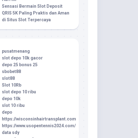
Sensasi Bermain Slot Deposit
QRIS 5K Paling Praktis dan Aman
di Situs Slot Terpercaya
pusatmenang
slot depo 10k gacor
depo 25 bonus 25
sbobet88
slot88
Slot 10Rb
slot depo 10 ribu
depo 10k
slot 10 ribu
depo
https://wisconsinhairtransplant.com
https://www.usopentennis2024.com/
data sdy