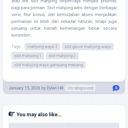
atau link slot mahjong terpercaya menjadi prioritas
bagi para pemain. Slot mahjong wins dengan berbagai
versi, fitur bonus, dan kemudahan akses menjadikan
permainan ini lebih dari sekadar hiburan, tetapi juga
peluang untuk meraih kemenangan besar secara
konsisten.
Tags:
mahjong ways 3
slot gacor mahjong ways
slot mahjong 1
slot mahjong 2
slot mahjong ways gampang menang
January 15, 2026
by
Dylan Hill
Uncategorized
0
You may also like...