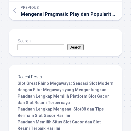
PREVIOUS
Mengenal Pragmatic Play dan Popularitas Slot Pragmatic di Indonesia
Search
Search
Recent Posts
Slot Great Rhino Megaways: Sensasi Slot Modern
dengan Fitur Megaways yang Menguntungkan
Panduan Lengkap Memilih Platform Slot Gacor
dan Slot Resmi Terpercaya
Panduan Lengkap Mengenai Slot88 dan Tips
Bermain Slot Gacor Hari Ini
Panduan Memilih Situs Slot Gacor dan Slot
Resmi Terbaik Hari Ini