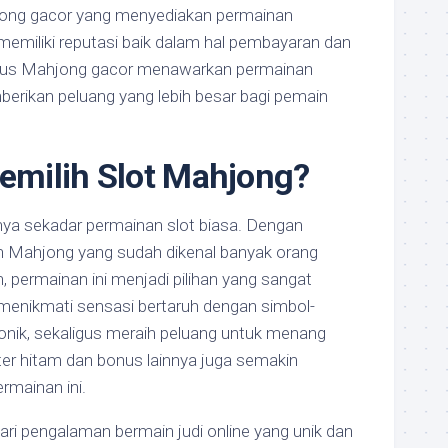
ng gacor yang menyediakan permainan
i memiliki reputasi baik dalam hal pembayaran dan
situs Mahjong gacor menawarkan permainan
erikan peluang yang lebih besar bagi pemain
milih Slot Mahjong?
ya sekadar permainan slot biasa. Dengan
Mahjong yang sudah dikenal banyak orang
, permainan ini menjadi pilihan yang sangat
menikmati sensasi bertaruh dengan simbol-
onik, sekaligus meraih peluang untuk menang
tter hitam dan bonus lainnya juga semakin
rmainan ini.
ri pengalaman bermain judi online yang unik dan