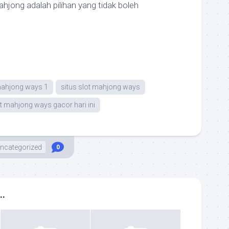
jong adalah pilihan yang tidak boleh
ahjong ways 1
situs slot mahjong ways
t mahjong ways gacor hari ini
ncategorized
0
..