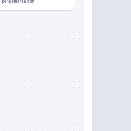
pengeluaran sdy