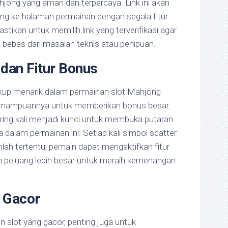
hjong yang aman dan terpercaya. Link ini akan
 ke halaman permainan dengan segala fitur
astikan untuk memilih link yang terverifikasi agar
ebas dari masalah teknis atau penipuan.
 dan Fitur Bonus
cukup menarik dalam permainan slot Mahjong
kemampuannya untuk memberikan bonus besar.
ring kali menjadi kunci untuk membuka putaran
a dalam permainan ini. Setiap kali simbol scatter
ah tertentu, pemain dapat mengaktifkan fitur
 peluang lebih besar untuk meraih kemenangan
 Gacor
n slot yang gacor, penting juga untuk