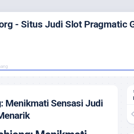
rg - Situs Judi Slot Pragmatic
nang
: Menikmati Sensasi Judi
Menarik