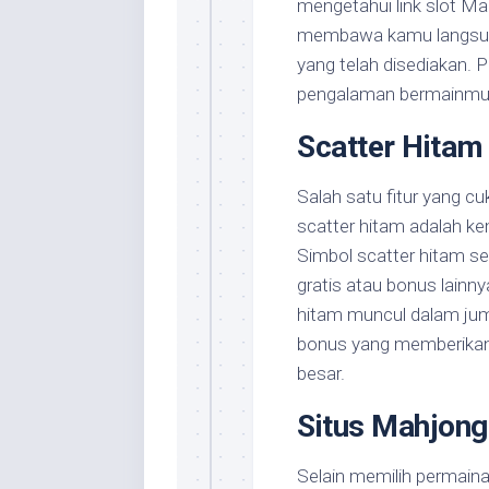
mengetahui link slot Ma
membawa kamu langsung
yang telah disediakan. P
pengalaman bermainmu b
Scatter Hitam
Salah satu fitur yang 
scatter hitam adalah 
Simbol scatter hitam se
gratis atau bonus lainny
hitam muncul dalam juml
bonus yang memberikan
besar.
Situs Mahjong
Selain memilih permaina