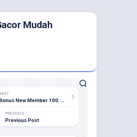
 Gacor Mudah
NEXT
Bonus New Member 100: Keuntungan dan Cara Mendapatkannya
PREVIOUS
Previous Post