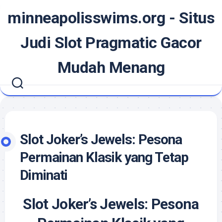
Skip
minneapolisswims.org - Situs
to
content
Judi Slot Pragmatic Gacor
Mudah Menang
Slot Joker’s Jewels: Pesona
Permainan Klasik yang Tetap
Diminati
Slot Joker’s Jewels: Pesona