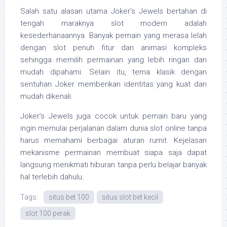
Salah satu alasan utama Joker’s Jewels bertahan di
tengah maraknya slot modern adalah
kesederhanaannya. Banyak pemain yang merasa lelah
dengan slot penuh fitur dan animasi kompleks
sehingga memilih permainan yang lebih ringan dan
mudah dipahami. Selain itu, tema klasik dengan
sentuhan Joker memberikan identitas yang kuat dan
mudah dikenali.
Joker’s Jewels juga cocok untuk pemain baru yang
ingin memulai perjalanan dalam dunia slot online tanpa
harus memahami berbagai aturan rumit. Kejelasan
mekanisme permainan membuat siapa saja dapat
langsung menikmati hiburan tanpa perlu belajar banyak
hal terlebih dahulu.
Tags:
situs bet 100
situs slot bet kecil
slot 100 perak