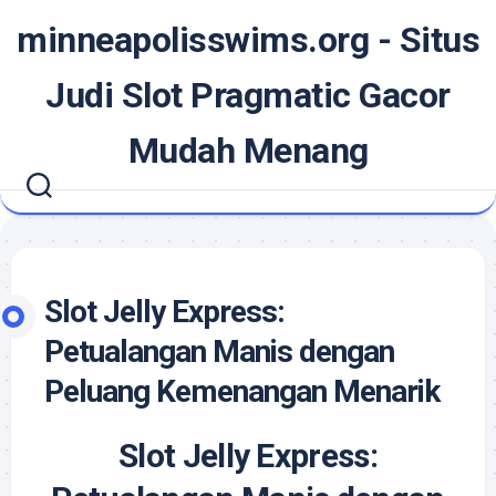
Skip
minneapolisswims.org - Situs
to
content
Judi Slot Pragmatic Gacor
Mudah Menang
Slot Jelly Express:
Petualangan Manis dengan
Peluang Kemenangan Menarik
Slot Jelly Express: