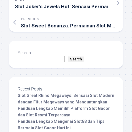
NEXT
Slot Joker’s Jewels Hot: Sensasi Permainan Slot Bertema Permata yang Menggoda
PREVIOUS
Slot Sweet Bonanza: Permainan Slot Manis dengan Peluang Menarik
Search
Search
Recent Posts
Slot Great Rhino Megaways: Sensasi Slot Modern
dengan Fitur Megaways yang Menguntungkan
Panduan Lengkap Memilih Platform Slot Gacor
dan Slot Resmi Terpercaya
Panduan Lengkap Mengenai Slot88 dan Tips
Bermain Slot Gacor Hari Ini