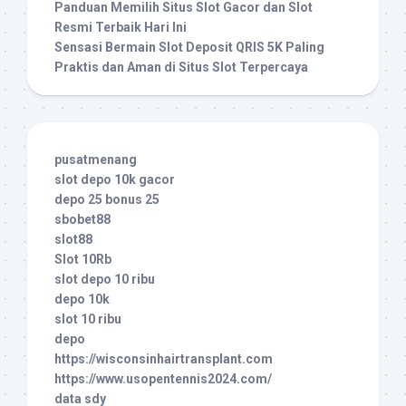
Panduan Memilih Situs Slot Gacor dan Slot
Resmi Terbaik Hari Ini
Sensasi Bermain Slot Deposit QRIS 5K Paling
Praktis dan Aman di Situs Slot Terpercaya
pusatmenang
slot depo 10k gacor
depo 25 bonus 25
sbobet88
slot88
Slot 10Rb
slot depo 10 ribu
depo 10k
slot 10 ribu
depo
https://wisconsinhairtransplant.com
https://www.usopentennis2024.com/
data sdy