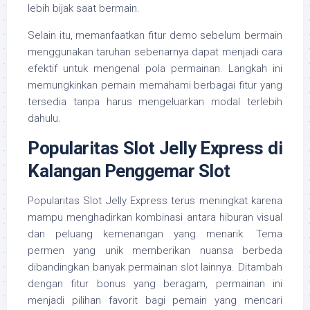
lebih bijak saat bermain.
Selain itu, memanfaatkan fitur demo sebelum bermain
menggunakan taruhan sebenarnya dapat menjadi cara
efektif untuk mengenal pola permainan. Langkah ini
memungkinkan pemain memahami berbagai fitur yang
tersedia tanpa harus mengeluarkan modal terlebih
dahulu.
Popularitas Slot Jelly Express di
Kalangan Penggemar Slot
Popularitas Slot Jelly Express terus meningkat karena
mampu menghadirkan kombinasi antara hiburan visual
dan peluang kemenangan yang menarik. Tema
permen yang unik memberikan nuansa berbeda
dibandingkan banyak permainan slot lainnya. Ditambah
dengan fitur bonus yang beragam, permainan ini
menjadi pilihan favorit bagi pemain yang mencari