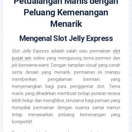
Petualangan Manis dengan
Peluang Kemenangan
Menarik
Mengenal Slot Jelly Express
Slot Jelly Express adalah salah satu permainan
slot
pusat win
online yang mengusung tema permen dan
jeli berwarna-warni. Dengan tampilan visual yang cerah
serta desain yang menarik, permainan ini mampu
memberikan pengalaman bermain yang
menyenangkan bagi para penggemar slot. Tema
manis yang dihadirkan membuat setiap putaran terasa
lebih hidup dan menghibur, terutama bagi pemain yang
menyukai permainan dengan nuansa santai namun
tetap menawarkan peluang kemenangan yang
kompetitif.