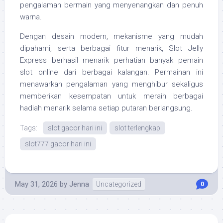
pengalaman bermain yang menyenangkan dan penuh
warna.
Dengan desain modern, mekanisme yang mudah
dipahami, serta berbagai fitur menarik, Slot Jelly
Express berhasil menarik perhatian banyak pemain
slot online dari berbagai kalangan. Permainan ini
menawarkan pengalaman yang menghibur sekaligus
memberikan kesempatan untuk meraih berbagai
hadiah menarik selama setiap putaran berlangsung.
Tags:
slot gacor hari ini
slot terlengkap
slot777 gacor hari ini
May 31, 2026
by
Jenna
Uncategorized
0