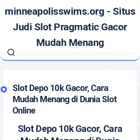
Skip
minneapolisswims.org - Situs
to
content
Judi Slot Pragmatic Gacor
Mudah Menang
Slot Depo 10k Gacor, Cara
Mudah Menang di Dunia Slot
Online
Slot Depo 10k Gacor, Cara