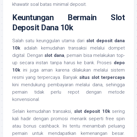
khawatir soal batas minimal deposit.
Keuntungan Bermain Slot
Deposit Dana 10k
Salah satu keunggulan utama dari
slot deposit dana
10k
adalah kemudahan transaksi melalui dompet
digital. Dengan
slot dana
, pemain bisa melakukan top-
up secara instan tanpa harus ke bank. Proses
depo
10k
ini juga aman karena dilakukan melalui sistem
resmi yang terpercaya. Banyak
situs slot terpercaya
kini mendukung pembayaran melalui dana, sehingga
pemain tidak perlu repot dengan metode
konvensional.
Selain kemudahan transaksi,
slot deposit 10k
sering
kali hadir dengan promosi menarik seperti free spin
atau bonus cashback. Ini tentu menambah peluang
pemain untuk mendapatkan kemenangan besar.