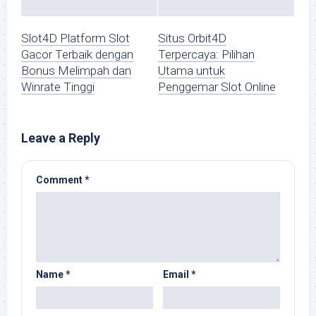
Slot4D Platform Slot
Situs Orbit4D
Gacor Terbaik dengan
Terpercaya: Pilihan
Bonus Melimpah dan
Utama untuk
Winrate Tinggi
Penggemar Slot Online
Leave a Reply
Comment
*
Name
*
Email
*