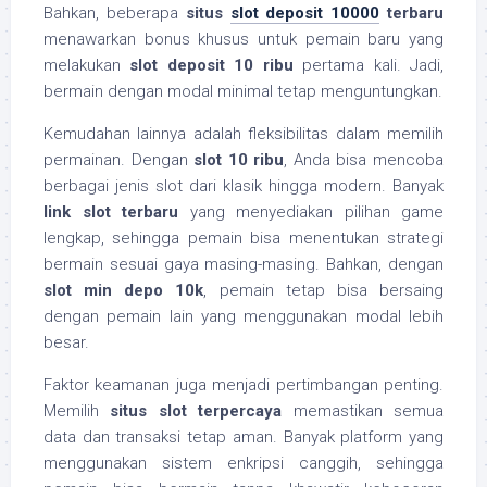
Bahkan, beberapa
situs
slot deposit 10000
terbaru
menawarkan bonus khusus untuk pemain baru yang
melakukan
slot deposit 10 ribu
pertama kali. Jadi,
bermain dengan modal minimal tetap menguntungkan.
Kemudahan lainnya adalah fleksibilitas dalam memilih
permainan. Dengan
slot 10 ribu
, Anda bisa mencoba
berbagai jenis slot dari klasik hingga modern. Banyak
link slot terbaru
yang menyediakan pilihan game
lengkap, sehingga pemain bisa menentukan strategi
bermain sesuai gaya masing-masing. Bahkan, dengan
slot min depo 10k
, pemain tetap bisa bersaing
dengan pemain lain yang menggunakan modal lebih
besar.
Faktor keamanan juga menjadi pertimbangan penting.
Memilih
situs slot terpercaya
memastikan semua
data dan transaksi tetap aman. Banyak platform yang
menggunakan sistem enkripsi canggih, sehingga