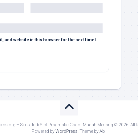
 and website in this browser for the next time I
ms.org – Situs Judi Slot Pragmatic Gacor Mudah Menang © 2026. All R
Powered by
WordPress
. Theme by
Alx
.