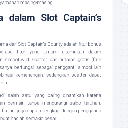
enyamanan masing-masing.
a dalam Slot Captain’s
ama dari Slot Captain’s Bounty adalah fitur bonus
eberapa fitur yang umum ditemukan dalam
in simbol wild, scatter, dan putaran gratis (free
asanya berfungsi sebagai pengganti simbol lain
inasi kemenangan, sedangkan scatter dapat
entu.
adi salah satu yang paling dinantikan karena
n bermain tanpa mengurangi saldo taruhan.
 fitur ini juga dapat dilengkapi dengan pengganda
at hadiah semakin besar.