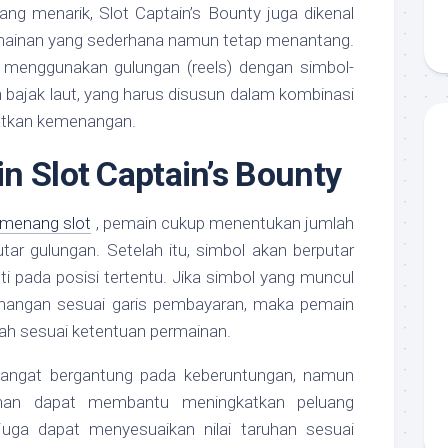
yang menarik, Slot Captain’s Bounty juga dikenal
ainan yang sederhana namun tetap menantang.
a menggunakan gulungan (reels) dengan simbol-
 bajak laut, yang harus disusun dalam kombinasi
atkan kemenangan.
n Slot Captain’s Bounty
menang slot
, pemain cukup menentukan jumlah
r gulungan. Setelah itu, simbol akan berputar
i pada posisi tertentu. Jika simbol yang muncul
angan sesuai garis pembayaran, maka pemain
h sesuai ketentuan permainan.
sangat bergantung pada keberuntungan, namun
ahan dapat membantu meningkatkan peluang
uga dapat menyesuaikan nilai taruhan sesuai