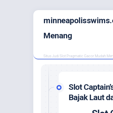
Skip
minneapolisswims.o
to
content
Menang
Situs Judi Slot Pragmatic Gacor Mudah Me
Slot Captain
Bajak Laut d