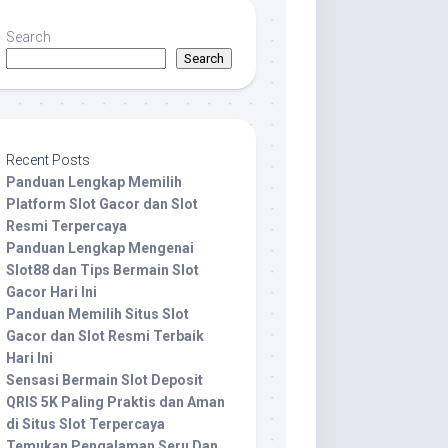
Search
Search
Recent Posts
Panduan Lengkap Memilih
Platform Slot Gacor dan Slot
Resmi Terpercaya
Panduan Lengkap Mengenai
Slot88 dan Tips Bermain Slot
Gacor Hari Ini
Panduan Memilih Situs Slot
Gacor dan Slot Resmi Terbaik
Hari Ini
Sensasi Bermain Slot Deposit
QRIS 5K Paling Praktis dan Aman
di Situs Slot Terpercaya
Temukan Pengalaman Seru Dan