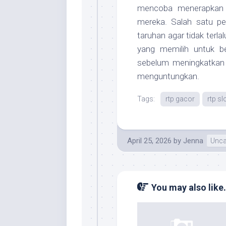
mencoba menerapkan s
mereka. Salah satu p
taruhan agar tidak terla
yang memilih untuk b
sebelum meningkatkan 
menguntungkan.
Tags:
rtp gacor
rtp slo
April 25, 2026
by
Jenna
Unca
You may also like.