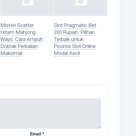
Misteri Scatter
Slot Pragmatic Bet
Hitam Mahjong
200 Rupiah: Pilihan
Ways: Cara Ampuh
Terbaik untuk
Dobrak Perkalian
Pecinta Slot Online
Maksimal
Modal Kecil
Email
*