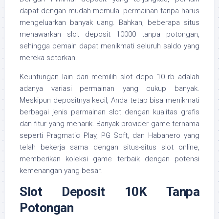
dapat dengan mudah memulai permainan tanpa harus
mengeluarkan banyak uang. Bahkan, beberapa situs
menawarkan slot deposit 10000 tanpa potongan,
sehingga pemain dapat menikmati seluruh saldo yang
mereka setorkan.
Keuntungan lain dari memilih slot depo 10 rb adalah
adanya variasi permainan yang cukup banyak.
Meskipun depositnya kecil, Anda tetap bisa menikmati
berbagai jenis permainan slot dengan kualitas grafis
dan fitur yang menarik. Banyak provider game ternama
seperti Pragmatic Play, PG Soft, dan Habanero yang
telah bekerja sama dengan situs-situs slot online,
memberikan koleksi game terbaik dengan potensi
kemenangan yang besar.
Slot Deposit 10K Tanpa
Potongan