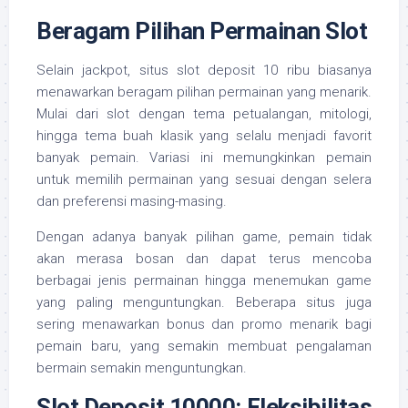
Beragam Pilihan Permainan Slot
Selain jackpot, situs slot deposit 10 ribu biasanya
menawarkan beragam pilihan permainan yang menarik.
Mulai dari slot dengan tema petualangan, mitologi,
hingga tema buah klasik yang selalu menjadi favorit
banyak pemain. Variasi ini memungkinkan pemain
untuk memilih permainan yang sesuai dengan selera
dan preferensi masing-masing.
Dengan adanya banyak pilihan game, pemain tidak
akan merasa bosan dan dapat terus mencoba
berbagai jenis permainan hingga menemukan game
yang paling menguntungkan. Beberapa situs juga
sering menawarkan bonus dan promo menarik bagi
pemain baru, yang semakin membuat pengalaman
bermain semakin menguntungkan.
Slot Deposit 10000: Fleksibilitas