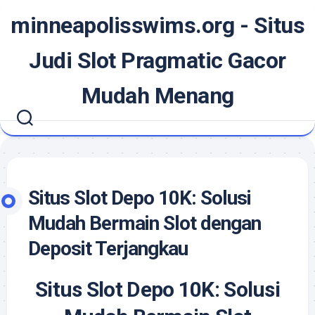
Skip
minneapolisswims.org - Situs
to
content
Judi Slot Pragmatic Gacor
Mudah Menang
Situs Slot Depo 10K: Solusi
Mudah Bermain Slot dengan
Deposit Terjangkau
Situs Slot Depo 10K: Solusi