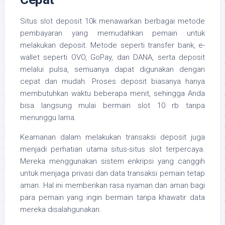
Situs slot deposit 10k menawarkan berbagai metode
pembayaran yang memudahkan pemain untuk
melakukan deposit. Metode seperti transfer bank, e-
wallet seperti OVO, GoPay, dan DANA, serta deposit
melalui pulsa, semuanya dapat digunakan dengan
cepat dan mudah. Proses deposit biasanya hanya
membutuhkan waktu beberapa menit, sehingga Anda
bisa langsung mulai bermain slot 10 rb tanpa
menunggu lama.
Keamanan dalam melakukan transaksi deposit juga
menjadi perhatian utama situs-situs slot terpercaya.
Mereka menggunakan sistem enkripsi yang canggih
untuk menjaga privasi dan data transaksi pemain tetap
aman. Hal ini memberikan rasa nyaman dan aman bagi
para pemain yang ingin bermain tanpa khawatir data
mereka disalahgunakan.