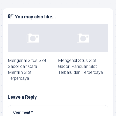
You may also like...
Mengenal Situs Slot
Mengenal Situs Slot
Gacor dan Cara
Gacor: Panduan Slot
Memilih Slot
Terbaru dan Terpercaya
Terpercaya
Leave a Reply
Comment
*