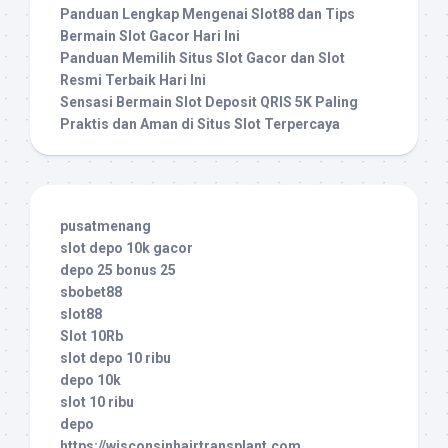
Panduan Lengkap Mengenai Slot88 dan Tips
Bermain Slot Gacor Hari Ini
Panduan Memilih Situs Slot Gacor dan Slot
Resmi Terbaik Hari Ini
Sensasi Bermain Slot Deposit QRIS 5K Paling
Praktis dan Aman di Situs Slot Terpercaya
pusatmenang
slot depo 10k gacor
depo 25 bonus 25
sbobet88
slot88
Slot 10Rb
slot depo 10 ribu
depo 10k
slot 10 ribu
depo
https://wisconsinhairtransplant.com