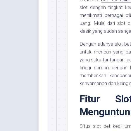
slot dengan tingkat ke
menikmati berbagai p
uang. Mulai dari slot 
klasik yang sudah sanga
Dengan adanya slot be
untuk mencari yang pa
yang suka tantangan, ada
tinggi namun dengan h
memberikan kebebasa
kenyamanan dan keingi
Fitur Sl
Menguntun
Situs slot bet kecil 