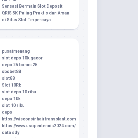
Sensasi Bermain Slot Deposit
QRIS 5K Paling Praktis dan Aman
di Situs Slot Terpercaya
pusatmenang
slot depo 10k gacor
depo 25 bonus 25
sbobet88
slot88
Slot 10Rb
slot depo 10 ribu
depo 10k
slot 10 ribu
depo
https://wisconsinhairtransplant.com
https://www.usopentennis2024.com/
data sdy