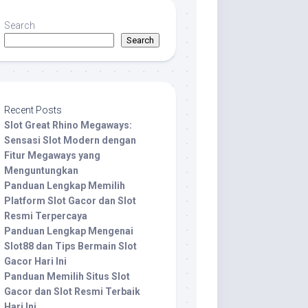
Search
Search
Recent Posts
Slot Great Rhino Megaways:
Sensasi Slot Modern dengan
Fitur Megaways yang
Menguntungkan
Panduan Lengkap Memilih
Platform Slot Gacor dan Slot
Resmi Terpercaya
Panduan Lengkap Mengenai
Slot88 dan Tips Bermain Slot
Gacor Hari Ini
Panduan Memilih Situs Slot
Gacor dan Slot Resmi Terbaik
Hari Ini