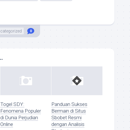
categorized
0
..
Togel SDY:
Panduan Sukses
Fenomena Populer
Bermain di Situs
di Dunia Perjudian
Sbobet Resmi
Online
dengan Analisis