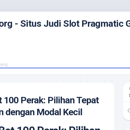
rg - Situs Judi Slot Pragmatic
nang
t 100 Perak: Pilihan Tepat
n dengan Modal Kecil