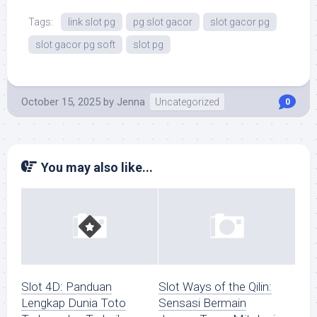
Tags:
link slot pg
pg slot gacor
slot gacor pg
slot gacor pg soft
slot pg
October 15, 2025
by
Jenna
Uncategorized
0
You may also like...
Slot 4D: Panduan
Slot Ways of the Qilin:
Lengkap Dunia Toto
Sensasi Bermain