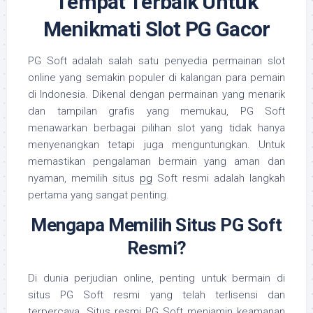
Tempat Terbaik Untuk
Menikmati Slot PG Gacor
PG Soft adalah salah satu penyedia permainan slot
online yang semakin populer di kalangan para pemain
di Indonesia. Dikenal dengan permainan yang menarik
dan tampilan grafis yang memukau, PG Soft
menawarkan berbagai pilihan slot yang tidak hanya
menyenangkan tetapi juga menguntungkan. Untuk
memastikan pengalaman bermain yang aman dan
nyaman, memilih situs
pg
Soft resmi adalah langkah
pertama yang sangat penting.
Mengapa Memilih Situs PG Soft
Resmi?
Di dunia perjudian online, penting untuk bermain di
situs PG Soft resmi yang telah terlisensi dan
terpercaya. Situs resmi PG Soft menjamin keamanan