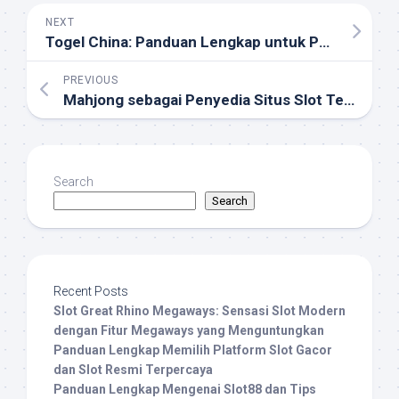
NEXT
Togel China: Panduan Lengkap untuk Pemain di Indonesia
PREVIOUS
Mahjong sebagai Penyedia Situs Slot Terpercaya
Search
Search
Recent Posts
Slot Great Rhino Megaways: Sensasi Slot Modern
dengan Fitur Megaways yang Menguntungkan
Panduan Lengkap Memilih Platform Slot Gacor
dan Slot Resmi Terpercaya
Panduan Lengkap Mengenai Slot88 dan Tips