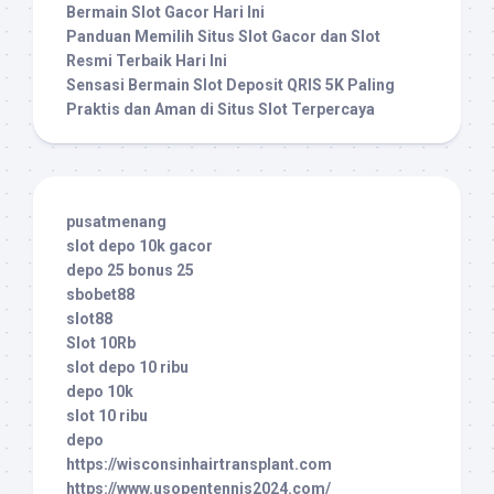
Bermain Slot Gacor Hari Ini
Panduan Memilih Situs Slot Gacor dan Slot
Resmi Terbaik Hari Ini
Sensasi Bermain Slot Deposit QRIS 5K Paling
Praktis dan Aman di Situs Slot Terpercaya
pusatmenang
slot depo 10k gacor
depo 25 bonus 25
sbobet88
slot88
Slot 10Rb
slot depo 10 ribu
depo 10k
slot 10 ribu
depo
https://wisconsinhairtransplant.com
https://www.usopentennis2024.com/