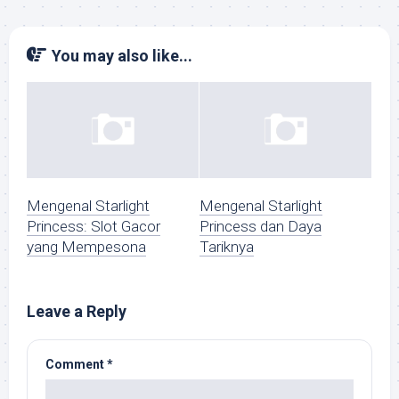
You may also like...
Mengenal Starlight
Mengenal Starlight
Princess: Slot Gacor
Princess dan Daya
yang Mempesona
Tariknya
Leave a Reply
Comment
*