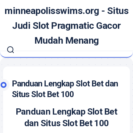
Skip
minneapolisswims.org - Situs
to
content
Judi Slot Pragmatic Gacor
Mudah Menang
Panduan Lengkap Slot Bet dan
Situs Slot Bet 100
Panduan Lengkap Slot Bet
dan Situs Slot Bet 100