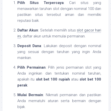
Pilih Situs Terpercaya
: Cari situs yang
menawarkan taruhan slot dengan nominal 100 dan
pastikan situs tersebut aman dan memiliki
reputasi baik.
Daftar Akun
: Setelah memilih situs
slot gacor hari
ini
, daftar akun untuk memulai permainan.
Deposit Dana
: Lakukan deposit dengan nominal
yang sesuai dengan taruhan yang ingin Anda
mainkan.
Pilih Permainan
: Pilih jenis permainan slot yang
Anda inginkan dan tentukan nominal taruhan,
apakah itu
slot bet 100 rupiah
atau
slot bet 100
perak
.
Mulai Bermain
: Nikmati permainan dan pastikan
Anda mematuhi aturan serta bermain dengan
bijak.