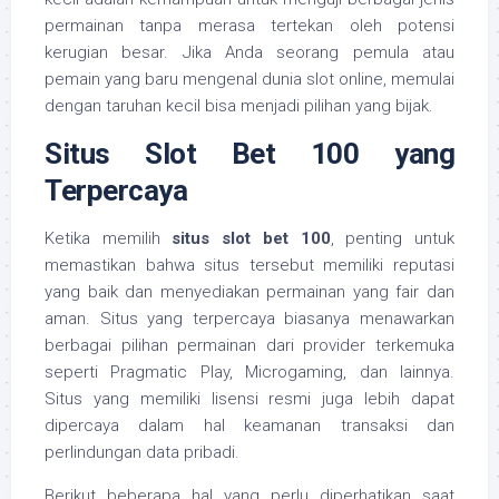
permainan tanpa merasa tertekan oleh potensi
kerugian besar. Jika Anda seorang pemula atau
pemain yang baru mengenal dunia slot online, memulai
dengan taruhan kecil bisa menjadi pilihan yang bijak.
Situs Slot Bet 100 yang
Terpercaya
Ketika memilih
situs slot bet 100
, penting untuk
memastikan bahwa situs tersebut memiliki reputasi
yang baik dan menyediakan permainan yang fair dan
aman. Situs yang terpercaya biasanya menawarkan
berbagai pilihan permainan dari provider terkemuka
seperti Pragmatic Play, Microgaming, dan lainnya.
Situs yang memiliki lisensi resmi juga lebih dapat
dipercaya dalam hal keamanan transaksi dan
perlindungan data pribadi.
Berikut beberapa hal yang perlu diperhatikan saat