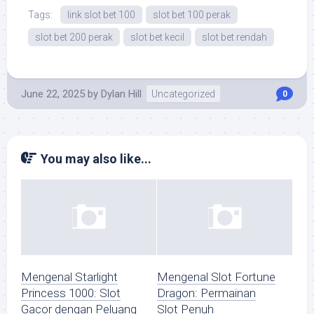
Tags:
link slot bet 100
slot bet 100 perak
slot bet 200 perak
slot bet kecil
slot bet rendah
June 22, 2025
by
Dylan Hill
Uncategorized
0
You may also like...
Mengenal Starlight
Mengenal Slot Fortune
Princess 1000: Slot
Dragon: Permainan
Gacor dengan Peluang
Slot Penuh