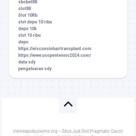
sbobet88
slot88
Slot 10Rb
slot depo 10 ribu
depo 10k
slot 10 ribu
depo
https://wisconsinhairtransplant.com
https://www.usopentennis2024.com/
data sdy
pengeluaran sdy
minneapolisswims.org – Situs Judi Slot Pragmatic Gacor