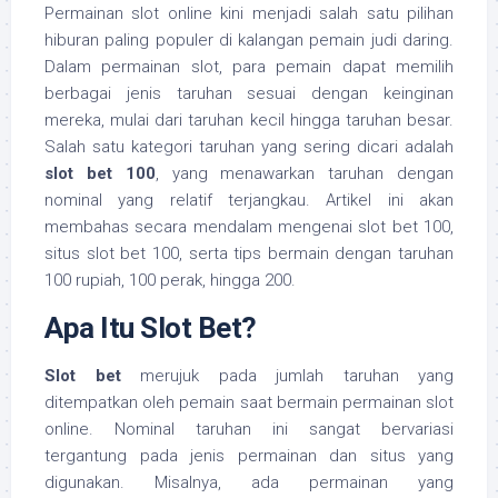
Permainan slot online kini menjadi salah satu pilihan
hiburan paling populer di kalangan pemain judi daring.
Dalam permainan slot, para pemain dapat memilih
berbagai jenis taruhan sesuai dengan keinginan
mereka, mulai dari taruhan kecil hingga taruhan besar.
Salah satu kategori taruhan yang sering dicari adalah
slot bet 100
, yang menawarkan taruhan dengan
nominal yang relatif terjangkau. Artikel ini akan
membahas secara mendalam mengenai slot bet 100,
situs slot bet 100, serta tips bermain dengan taruhan
100 rupiah, 100 perak, hingga 200.
Apa Itu Slot Bet?
Slot bet
merujuk pada jumlah taruhan yang
ditempatkan oleh pemain saat bermain permainan slot
online. Nominal taruhan ini sangat bervariasi
tergantung pada jenis permainan dan situs yang
digunakan. Misalnya, ada permainan yang