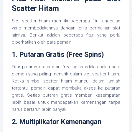
Scatter Hitam
Slot scatter hitam memiliki beberapa fitur unggulan
yang membedakannya dengan jenis permainan slot
lainnya. Berikut adalah beberapa fitur yang perlu
diperhatikan oleh para pemain:
1. Putaran Gratis (Free Spins)
Fitur putaran gratis atau free spins adalah salah satu
elemen yang paling menarik dalam slot scatter hitam.
Ketika simbol scatter hitam muncul dalam jumlah
tertentu, pemain dapat membuka akses ke putaran
gratis. Setiap putaran gratis memberi kesempatan
lebih besar untuk mendapatkan kemenangan tanpa
harus bertaruh lebih banyak.
2. Multiplikator Kemenangan