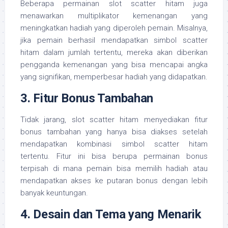
Beberapa permainan slot scatter hitam juga
menawarkan multiplikator kemenangan yang
meningkatkan hadiah yang diperoleh pemain. Misalnya,
jika pemain berhasil mendapatkan simbol scatter
hitam dalam jumlah tertentu, mereka akan diberikan
pengganda kemenangan yang bisa mencapai angka
yang signifikan, memperbesar hadiah yang didapatkan.
3. Fitur Bonus Tambahan
Tidak jarang, slot scatter hitam menyediakan fitur
bonus tambahan yang hanya bisa diakses setelah
mendapatkan kombinasi simbol scatter hitam
tertentu. Fitur ini bisa berupa permainan bonus
terpisah di mana pemain bisa memilih hadiah atau
mendapatkan akses ke putaran bonus dengan lebih
banyak keuntungan.
4. Desain dan Tema yang Menarik