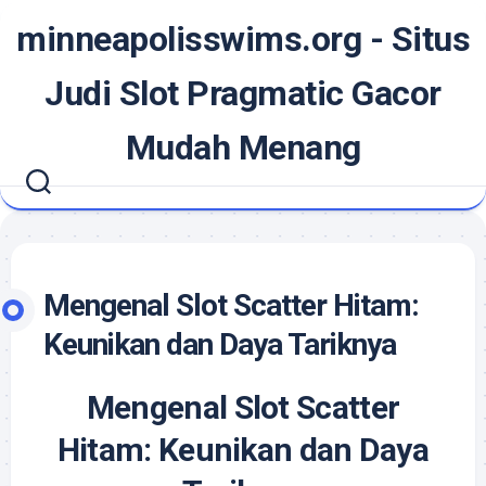
Skip
minneapolisswims.org - Situs
to
content
Judi Slot Pragmatic Gacor
Mudah Menang
Mengenal Slot Scatter Hitam:
Keunikan dan Daya Tariknya
Mengenal Slot Scatter
Hitam: Keunikan dan Daya