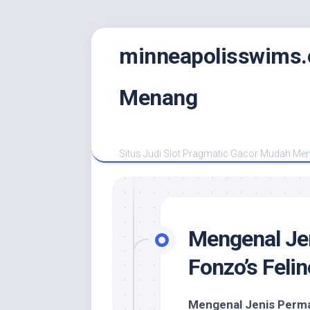
Skip
minneapolisswims.o
to
content
Menang
Situs Judi Slot Pragmatic Gacor Mudah Me
Mengenal Jen
Fonzo’s Feli
Mengenal Jenis Permai