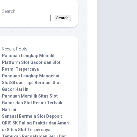
Search
Search
Recent Posts
Panduan Lengkap Memilih
Platform Slot Gacor dan Slot
Resmi Terpercaya
Panduan Lengkap Mengenai
Slot88 dan Tips Bermain Slot
Gacor Hari Ini
Panduan Memilih Situs Slot
Gacor dan Slot Resmi Terbaik
Hari Ini
Sensasi Bermain Slot Deposit
QRIS 5K Paling Praktis dan Aman
di Situs Slot Terpercaya
Temukan Pengalaman Seru Dan