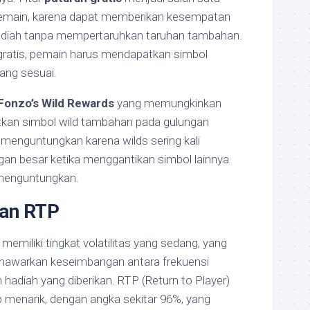
h pemain, karena dapat memberikan kesempatan
iah tanpa mempertaruhkan taruhan tambahan.
ratis, pemain harus mendapatkan simbol
ang sesuai.
Fonzo’s Wild Rewards
yang memungkinkan
kan simbol wild tambahan pada gulungan
t menguntungkan karena wilds sering kali
n besar ketika menggantikan simbol lainnya
menguntungkan.
dan RTP
memiliki tingkat volatilitas yang sedang, yang
menawarkan keseimbangan antara frekuensi
adiah yang diberikan. RTP (Return to Player)
p menarik, dengan angka sekitar 96%, yang