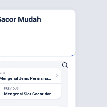
 Gacor Mudah
NEXT
Mengenal Jenis Permainan Slot Online Wild West Gold
PREVIOUS
Mengenal Slot Gacor dan Inces Slot: Dunia Perjudian Online yang Menjanjikan