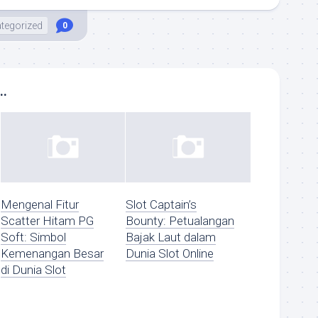
tegorized
0
..
Mengenal Fitur
Slot Captain’s
Scatter Hitam PG
Bounty: Petualangan
Soft: Simbol
Bajak Laut dalam
Kemenangan Besar
Dunia Slot Online
di Dunia Slot