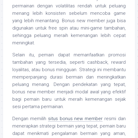
permainan dengan volatilitas rendah untuk peluang
menang lebih konsisten sebelum mencoba game
yang lebih menantang. Bonus new member juga bisa
digunakan untuk free spin atau mini-game tambahan,
sehingga peluang meraih kemenangan lebih cepat
meningkat.
Selain itu, pemain dapat memanfaatkan promosi
tambahan yang tersedia, seperti cashback, reward
loyalitas, atau bonus mingguan. Strategi ini membantu
memperpanjang durasi bermain dan meningkatkan
peluang menang. Dengan pendekatan yang tepat,
bonus new member menjadi modal awal yang efektif
bagi pemain baru untuk meraih kemenangan sejak
sesi pertama permainan.
Dengan memilih
situs bonus new member
resmi dan
menerapkan strategi bermain yang tepat, pemain baru
dapat menikmati pengalaman bermain yang aman,