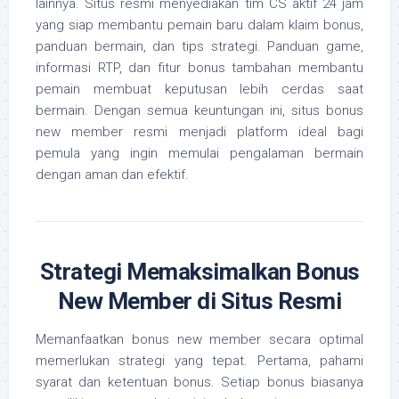
lainnya. Situs resmi menyediakan tim CS aktif 24 jam
yang siap membantu pemain baru dalam klaim bonus,
panduan bermain, dan tips strategi. Panduan game,
informasi RTP, dan fitur bonus tambahan membantu
pemain membuat keputusan lebih cerdas saat
bermain. Dengan semua keuntungan ini, situs bonus
new member resmi menjadi platform ideal bagi
pemula yang ingin memulai pengalaman bermain
dengan aman dan efektif.
Strategi Memaksimalkan Bonus
New Member di Situs Resmi
Memanfaatkan bonus new member secara optimal
memerlukan strategi yang tepat. Pertama, pahami
syarat dan ketentuan bonus. Setiap bonus biasanya