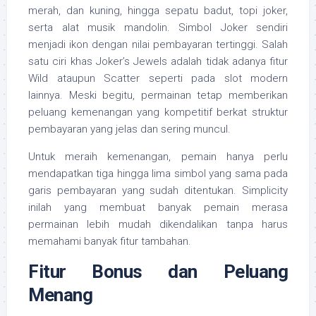
merah, dan kuning, hingga sepatu badut, topi joker,
serta alat musik mandolin. Simbol Joker sendiri
menjadi ikon dengan nilai pembayaran tertinggi. Salah
satu ciri khas Joker’s Jewels adalah tidak adanya fitur
Wild ataupun Scatter seperti pada slot modern
lainnya. Meski begitu, permainan tetap memberikan
peluang kemenangan yang kompetitif berkat struktur
pembayaran yang jelas dan sering muncul.
Untuk meraih kemenangan, pemain hanya perlu
mendapatkan tiga hingga lima simbol yang sama pada
garis pembayaran yang sudah ditentukan. Simplicity
inilah yang membuat banyak pemain merasa
permainan lebih mudah dikendalikan tanpa harus
memahami banyak fitur tambahan.
Fitur Bonus dan Peluang
Menang