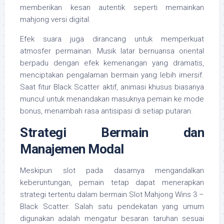
memberikan kesan autentik seperti memainkan
mahjong versi digital.
Efek suara juga dirancang untuk memperkuat
atmosfer permainan. Musik latar bernuansa oriental
berpadu dengan efek kemenangan yang dramatis,
menciptakan pengalaman bermain yang lebih imersif.
Saat fitur Black Scatter aktif, animasi khusus biasanya
muncul untuk menandakan masuknya pemain ke mode
bonus, menambah rasa antisipasi di setiap putaran.
Strategi Bermain dan
Manajemen Modal
Meskipun slot pada dasarnya mengandalkan
keberuntungan, pemain tetap dapat menerapkan
strategi tertentu dalam bermain Slot Mahjong Wins 3 –
Black Scatter. Salah satu pendekatan yang umum
digunakan adalah mengatur besaran taruhan sesuai