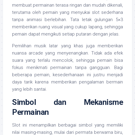
membuat permainan terasa ringan dan mudah dikenali,
terutama oleh pemain yang menyukai slot sederhana
tanpa animasi berlebihan. Tata letak gulungan 5×3
memberikan ruang visual yang cukup lapang, sehingga
pemain dapat mengikuti setiap putaran dengan jelas.
Pemilihan musik latar yang khas juga memberikan
nuansa arcade yang menyenangkan. Tidak ada efek
suara yang terlalu mencolok, sehingga pemain bisa
fokus menikmati permainan tanpa gangguan. Bagi
beberapa pemain, kesederhanaan ini justru menjadi
daya tarik karena memberikan pengalaman bermain
yang lebih santai.
Simbol dan Mekanisme
Permainan
Slot ini menampilkan berbagai simbol yang memiliki
nilai masing-masing, mulai dari permata berwarna biru,