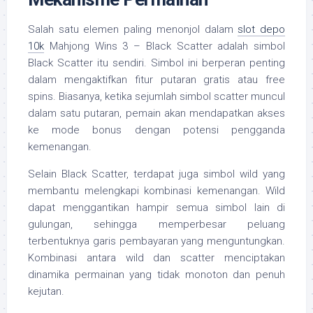
Salah satu elemen paling menonjol dalam
slot depo
10k
Mahjong Wins 3 – Black Scatter adalah simbol
Black Scatter itu sendiri. Simbol ini berperan penting
dalam mengaktifkan fitur putaran gratis atau free
spins. Biasanya, ketika sejumlah simbol scatter muncul
dalam satu putaran, pemain akan mendapatkan akses
ke mode bonus dengan potensi pengganda
kemenangan.
Selain Black Scatter, terdapat juga simbol wild yang
membantu melengkapi kombinasi kemenangan. Wild
dapat menggantikan hampir semua simbol lain di
gulungan, sehingga memperbesar peluang
terbentuknya garis pembayaran yang menguntungkan.
Kombinasi antara wild dan scatter menciptakan
dinamika permainan yang tidak monoton dan penuh
kejutan.