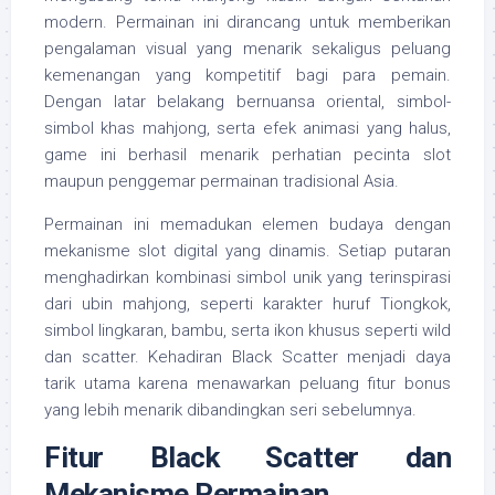
modern. Permainan ini dirancang untuk memberikan
pengalaman visual yang menarik sekaligus peluang
kemenangan yang kompetitif bagi para pemain.
Dengan latar belakang bernuansa oriental, simbol-
simbol khas mahjong, serta efek animasi yang halus,
game ini berhasil menarik perhatian pecinta slot
maupun penggemar permainan tradisional Asia.
Permainan ini memadukan elemen budaya dengan
mekanisme slot digital yang dinamis. Setiap putaran
menghadirkan kombinasi simbol unik yang terinspirasi
dari ubin mahjong, seperti karakter huruf Tiongkok,
simbol lingkaran, bambu, serta ikon khusus seperti wild
dan scatter. Kehadiran Black Scatter menjadi daya
tarik utama karena menawarkan peluang fitur bonus
yang lebih menarik dibandingkan seri sebelumnya.
Fitur Black Scatter dan
Mekanisme Permainan