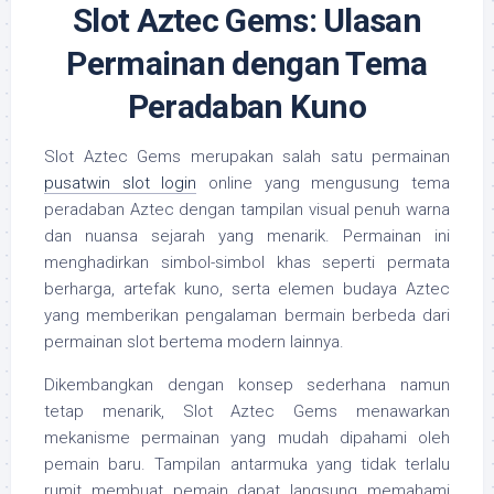
Slot Aztec Gems: Ulasan
Permainan dengan Tema
Peradaban Kuno
Slot Aztec Gems merupakan salah satu permainan
pusatwin slot login
online yang mengusung tema
peradaban Aztec dengan tampilan visual penuh warna
dan nuansa sejarah yang menarik. Permainan ini
menghadirkan simbol-simbol khas seperti permata
berharga, artefak kuno, serta elemen budaya Aztec
yang memberikan pengalaman bermain berbeda dari
permainan slot bertema modern lainnya.
Dikembangkan dengan konsep sederhana namun
tetap menarik, Slot Aztec Gems menawarkan
mekanisme permainan yang mudah dipahami oleh
pemain baru. Tampilan antarmuka yang tidak terlalu
rumit membuat pemain dapat langsung memahami