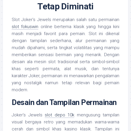
Tetap Diminati
Slot Joker’s Jewels merupakan salah satu permainan
slot fokuswin
online bertema klasik yang hingga kini
masih menjadi favorit para pemain. Slot ini dikenal
dengan tampilan sederhana, alur permainan yang
mudah dipahami, serta tingkat volatilitas yang mampu
memberikan sensasi bermain yang menarik. Dengan
desain ala mesin slot tradisional serta simbol-simbol
khas seperti permata, alat musik, dan tentunya
karakter Joker, permainan ini menawarkan pengalaman
yang nostalgik namun tetap relevan bagi pemain
modern.
Desain dan Tampilan Permainan
Joker’s Jewels
slot depo 10k
mengusung tampilan
visual bergaya retro yang memadukan warna-warna
cerah dan simbol khas kasino klasik. Tampilan ini