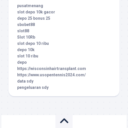
pusatmenang
slot depo 10k gacor
depo 25 bonus 25
sbobet88
slot88
Slot 10Rb
slot depo 10 ribu
depo 10k
slot 10 ribu
depo
https://wisconsinhairtransplant.com
https://www.usopentennis2024.com/
data sdy
pengeluaran sdy