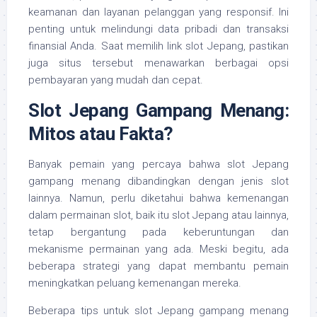
keamanan dan layanan pelanggan yang responsif. Ini
penting untuk melindungi data pribadi dan transaksi
finansial Anda. Saat memilih link slot Jepang, pastikan
juga situs tersebut menawarkan berbagai opsi
pembayaran yang mudah dan cepat.
Slot Jepang Gampang Menang:
Mitos atau Fakta?
Banyak pemain yang percaya bahwa slot Jepang
gampang menang dibandingkan dengan jenis slot
lainnya. Namun, perlu diketahui bahwa kemenangan
dalam permainan slot, baik itu slot Jepang atau lainnya,
tetap bergantung pada keberuntungan dan
mekanisme permainan yang ada. Meski begitu, ada
beberapa strategi yang dapat membantu pemain
meningkatkan peluang kemenangan mereka.
Beberapa tips untuk slot Jepang gampang menang