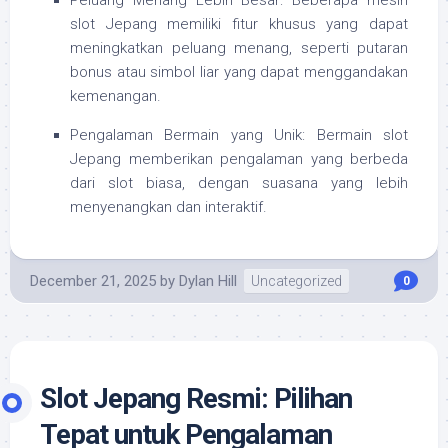
Peluang Menang Lebih Besar: Beberapa mesin
slot Jepang memiliki fitur khusus yang dapat
meningkatkan peluang menang, seperti putaran
bonus atau simbol liar yang dapat menggandakan
kemenangan.
Pengalaman Bermain yang Unik: Bermain slot
Jepang memberikan pengalaman yang berbeda
dari slot biasa, dengan suasana yang lebih
menyenangkan dan interaktif.
December 21, 2025
by
Dylan Hill
Uncategorized
0
Slot Jepang Resmi: Pilihan
Tepat untuk Pengalaman