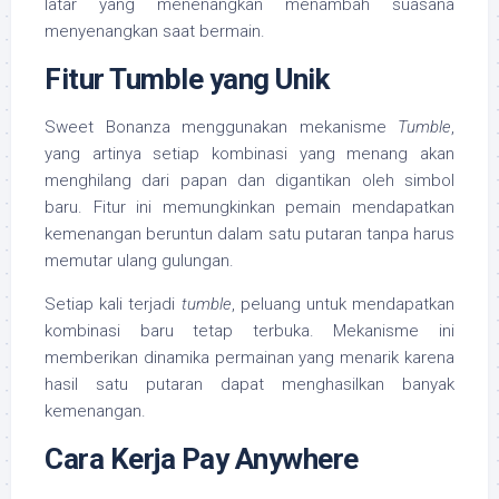
latar yang menenangkan menambah suasana
menyenangkan saat bermain.
Fitur Tumble yang Unik
Sweet Bonanza menggunakan mekanisme
Tumble
,
yang artinya setiap kombinasi yang menang akan
menghilang dari papan dan digantikan oleh simbol
baru. Fitur ini memungkinkan pemain mendapatkan
kemenangan beruntun dalam satu putaran tanpa harus
memutar ulang gulungan.
Setiap kali terjadi
tumble
, peluang untuk mendapatkan
kombinasi baru tetap terbuka. Mekanisme ini
memberikan dinamika permainan yang menarik karena
hasil satu putaran dapat menghasilkan banyak
kemenangan.
Cara Kerja Pay Anywhere