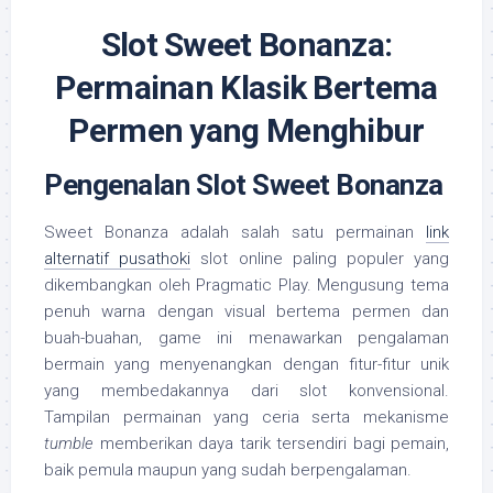
Slot Sweet Bonanza:
Permainan Klasik Bertema
Permen yang Menghibur
Pengenalan Slot Sweet Bonanza
Sweet Bonanza adalah salah satu permainan
link
alternatif pusathoki
slot online paling populer yang
dikembangkan oleh Pragmatic Play. Mengusung tema
penuh warna dengan visual bertema permen dan
buah-buahan, game ini menawarkan pengalaman
bermain yang menyenangkan dengan fitur-fitur unik
yang membedakannya dari slot konvensional.
Tampilan permainan yang ceria serta mekanisme
tumble
memberikan daya tarik tersendiri bagi pemain,
baik pemula maupun yang sudah berpengalaman.