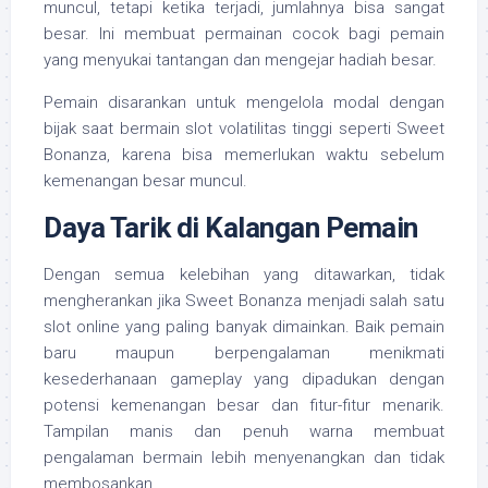
muncul, tetapi ketika terjadi, jumlahnya bisa sangat
besar. Ini membuat permainan cocok bagi pemain
yang menyukai tantangan dan mengejar hadiah besar.
Pemain disarankan untuk mengelola modal dengan
bijak saat bermain slot volatilitas tinggi seperti Sweet
Bonanza, karena bisa memerlukan waktu sebelum
kemenangan besar muncul.
Daya Tarik di Kalangan Pemain
Dengan semua kelebihan yang ditawarkan, tidak
mengherankan jika Sweet Bonanza menjadi salah satu
slot online yang paling banyak dimainkan. Baik pemain
baru maupun berpengalaman menikmati
kesederhanaan gameplay yang dipadukan dengan
potensi kemenangan besar dan fitur-fitur menarik.
Tampilan manis dan penuh warna membuat
pengalaman bermain lebih menyenangkan dan tidak
membosankan.