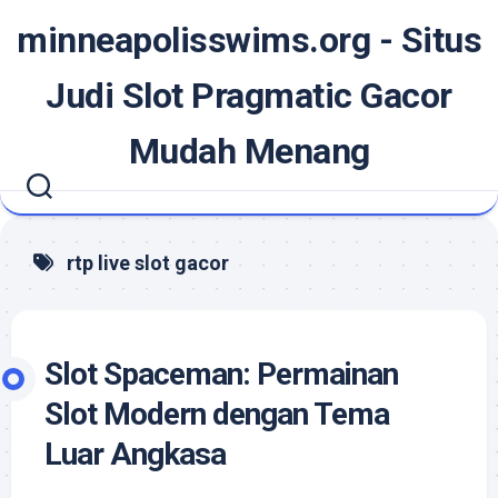
Skip
minneapolisswims.org - Situs
to
content
Judi Slot Pragmatic Gacor
Mudah Menang
rtp live slot gacor
Slot Spaceman: Permainan
Slot Modern dengan Tema
Luar Angkasa