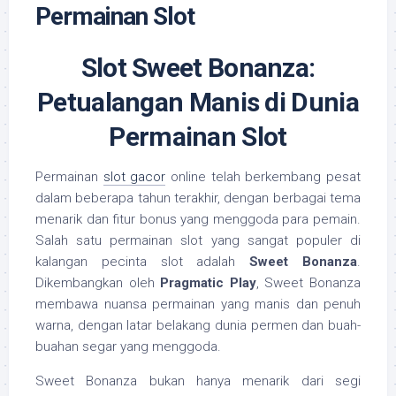
Permainan Slot
Slot Sweet Bonanza:
Petualangan Manis di Dunia
Permainan Slot
Permainan
slot gacor
online telah berkembang pesat
dalam beberapa tahun terakhir, dengan berbagai tema
menarik dan fitur bonus yang menggoda para pemain.
Salah satu permainan slot yang sangat populer di
kalangan pecinta slot adalah
Sweet Bonanza
.
Dikembangkan oleh
Pragmatic Play
, Sweet Bonanza
membawa nuansa permainan yang manis dan penuh
warna, dengan latar belakang dunia permen dan buah-
buahan segar yang menggoda.
Sweet Bonanza bukan hanya menarik dari segi