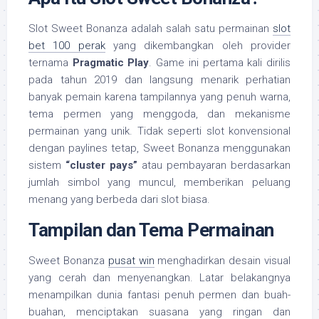
Slot Sweet Bonanza adalah salah satu permainan
slot
bet 100 perak
yang dikembangkan oleh provider
ternama
Pragmatic Play
. Game ini pertama kali dirilis
pada tahun 2019 dan langsung menarik perhatian
banyak pemain karena tampilannya yang penuh warna,
tema permen yang menggoda, dan mekanisme
permainan yang unik. Tidak seperti slot konvensional
dengan paylines tetap, Sweet Bonanza menggunakan
sistem
“cluster pays”
atau pembayaran berdasarkan
jumlah simbol yang muncul, memberikan peluang
menang yang berbeda dari slot biasa.
Tampilan dan Tema Permainan
Sweet Bonanza
pusat win
menghadirkan desain visual
yang cerah dan menyenangkan. Latar belakangnya
menampilkan dunia fantasi penuh permen dan buah-
buahan, menciptakan suasana yang ringan dan