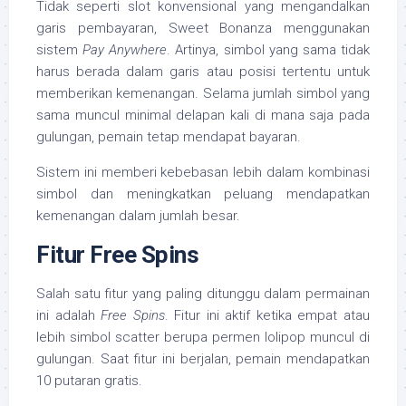
Tidak seperti slot konvensional yang mengandalkan
garis pembayaran, Sweet Bonanza menggunakan
sistem
Pay Anywhere
. Artinya, simbol yang sama tidak
harus berada dalam garis atau posisi tertentu untuk
memberikan kemenangan. Selama jumlah simbol yang
sama muncul minimal delapan kali di mana saja pada
gulungan, pemain tetap mendapat bayaran.
Sistem ini memberi kebebasan lebih dalam kombinasi
simbol dan meningkatkan peluang mendapatkan
kemenangan dalam jumlah besar.
Fitur Free Spins
Salah satu fitur yang paling ditunggu dalam permainan
ini adalah
Free Spins
. Fitur ini aktif ketika empat atau
lebih simbol scatter berupa permen lolipop muncul di
gulungan. Saat fitur ini berjalan, pemain mendapatkan
10 putaran gratis.