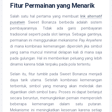
Fitur Permainan yang Menarik
Salah satu hal pertama yang membuat
link alternatif
pusatwin
Sweet Bonanza berbeda adalah sistem
pembayarannya. Tidak ada garis pembayaran
tradisional seperti pada slot lainnya. Sebagai gantinya,
permainan ini menggunakan mekanisme
Pay Anywhere
di mana kombinasi kemenangan diperoleh jika simbol
yang sama muncul minimal delapan kali di mana saja
pada gulungan. Hal ini memberikan peluang yang lebih
dinamis karena tidak terpaku pada pola tertentu.
Selain itu, fitur
tumble
pada Sweet Bonanza menjadi
daya tarik utama. Setelah kombinasi kemenangan
terbentuk, simbol yang menang akan meledak dan
digantikan oleh simbol baru. Proses ini dapat berlanjut
secara beruntun, memungkinkan pemain memperoleh
beberapa kemenangan dalam satu putaran.
Mekanisme ini meningkatkan keseruan karena setiap