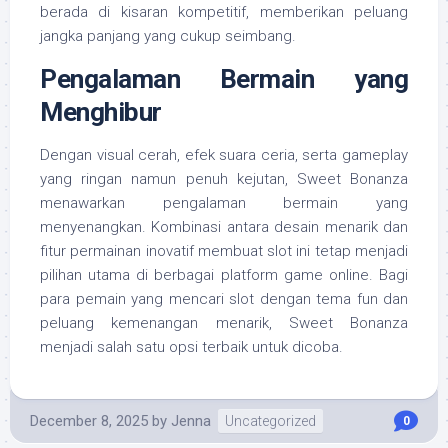
berada di kisaran kompetitif, memberikan peluang
jangka panjang yang cukup seimbang.
Pengalaman Bermain yang
Menghibur
Dengan visual cerah, efek suara ceria, serta gameplay
yang ringan namun penuh kejutan, Sweet Bonanza
menawarkan pengalaman bermain yang
menyenangkan. Kombinasi antara desain menarik dan
fitur permainan inovatif membuat slot ini tetap menjadi
pilihan utama di berbagai platform game online. Bagi
para pemain yang mencari slot dengan tema fun dan
peluang kemenangan menarik, Sweet Bonanza
menjadi salah satu opsi terbaik untuk dicoba.
December 8, 2025
by
Jenna
Uncategorized
0