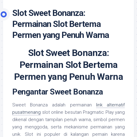
Slot Sweet Bonanza:
Permainan Slot Bertema
Permen yang Penuh Warna
Slot Sweet Bonanza:
Permainan Slot Bertema
Permen yang Penuh Warna
Pengantar Sweet Bonanza
Sweet Bonanza adalah permainan
link alternatif
pusatmenang
slot online besutan Pragmatic Play yang
dikenal dengan tampilan penuh warna, simbol permen
yang menggoda, serta mekanisme permainan yang
unik. Slot ini populer di kalangan pemain karena