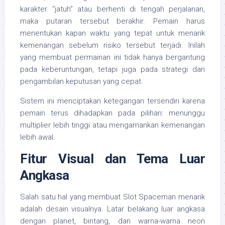
karakter “jatuh” atau berhenti di tengah perjalanan,
maka putaran tersebut berakhir. Pemain harus
menentukan kapan waktu yang tepat untuk menarik
kemenangan sebelum risiko tersebut terjadi. Inilah
yang membuat permainan ini tidak hanya bergantung
pada keberuntungan, tetapi juga pada strategi dan
pengambilan keputusan yang cepat.
Sistem ini menciptakan ketegangan tersendiri karena
pemain terus dihadapkan pada pilihan: menunggu
multiplier lebih tinggi atau mengamankan kemenangan
lebih awal.
Fitur Visual dan Tema Luar
Angkasa
Salah satu hal yang membuat Slot Spaceman menarik
adalah desain visualnya. Latar belakang luar angkasa
dengan planet, bintang, dan warna-warna neon