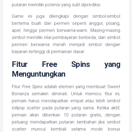
putaran memiliki potensi yang sulit diprediksi.
Game ini juga dilengkapi dengan simbol-simbol
bertema buah dan permen seperti anggur, pisang,
apel, hingga permen berwarna-warni. Masing-masing
simbol memiliki nilai pembayaran berbeda, dan simbol
permen berwarna merah menjadi simbol dengan
bayaran tertinggi di permainan dasar.
Fitur Free Spins yang
Menguntungkan
Fitur
Free Spins
adalah elemen yang membuat Sweet
Bonanza semakin diminati. Untuk memicu fitur ini,
pemain harus mendapatkan empat atau lebih simbol
lollipop scatter
pada putaran yang sama. Ketika aktif,
pemain akan diberikan 10 putaran gratis, dengan
peluang mendapatkan putaran tambahan jika simbol
scatter muncul kembali selama mode bonus