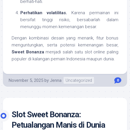
berhati-hati.
Perhatikan volatilitas.
Karena permainan ini
bersifat tinggi risiko, bersabarlah dalam
menunggu momen kemenangan besar.
Dengan kombinasi desain yang menarik, fitur bonus
menguntungkan, serta potensi kemenangan besar,
Sweet Bonanza
menjadi salah satu slot online paling
populer di kalangan pemain Indonesia maupun dunia.
November 5, 2025
by
Jenna
Uncategorized
0
Slot Sweet Bonanza:
Petualangan Manis di Dunia