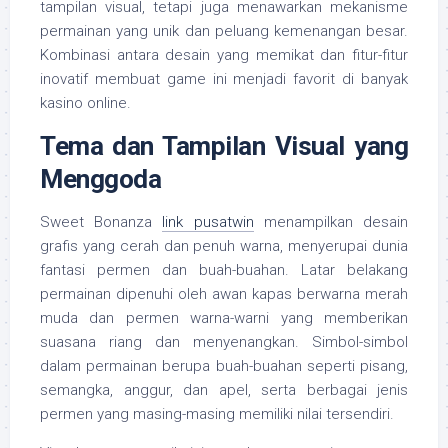
tampilan visual, tetapi juga menawarkan mekanisme
permainan yang unik dan peluang kemenangan besar.
Kombinasi antara desain yang memikat dan fitur-fitur
inovatif membuat game ini menjadi favorit di banyak
kasino online.
Tema dan Tampilan Visual yang
Menggoda
Sweet Bonanza
link pusatwin
menampilkan desain
grafis yang cerah dan penuh warna, menyerupai dunia
fantasi permen dan buah-buahan. Latar belakang
permainan dipenuhi oleh awan kapas berwarna merah
muda dan permen warna-warni yang memberikan
suasana riang dan menyenangkan. Simbol-simbol
dalam permainan berupa buah-buahan seperti pisang,
semangka, anggur, dan apel, serta berbagai jenis
permen yang masing-masing memiliki nilai tersendiri.