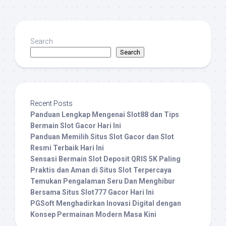
Search
Search
Recent Posts
Panduan Lengkap Mengenai Slot88 dan Tips
Bermain Slot Gacor Hari Ini
Panduan Memilih Situs Slot Gacor dan Slot
Resmi Terbaik Hari Ini
Sensasi Bermain Slot Deposit QRIS 5K Paling
Praktis dan Aman di Situs Slot Terpercaya
Temukan Pengalaman Seru Dan Menghibur
Bersama Situs Slot777 Gacor Hari Ini
PGSoft Menghadirkan Inovasi Digital dengan
Konsep Permainan Modern Masa Kini