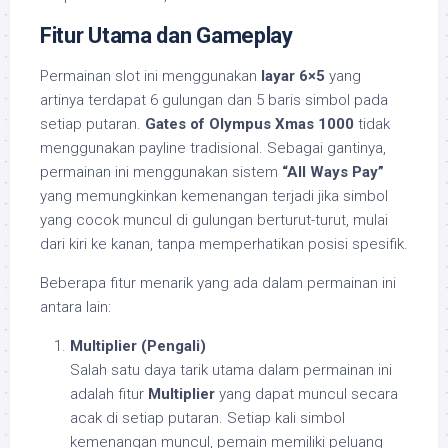
Fitur Utama dan Gameplay
Permainan slot ini menggunakan
layar 6×5
yang
artinya terdapat 6 gulungan dan 5 baris simbol pada
setiap putaran.
Gates of Olympus Xmas 1000
tidak
menggunakan payline tradisional. Sebagai gantinya,
permainan ini menggunakan sistem
“All Ways Pay”
yang memungkinkan kemenangan terjadi jika simbol
yang cocok muncul di gulungan berturut-turut, mulai
dari kiri ke kanan, tanpa memperhatikan posisi spesifik.
Beberapa fitur menarik yang ada dalam permainan ini
antara lain:
Multiplier (Pengali)
Salah satu daya tarik utama dalam permainan ini
adalah fitur
Multiplier
yang dapat muncul secara
acak di setiap putaran. Setiap kali simbol
kemenangan muncul, pemain memiliki peluang