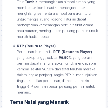
Fitur
Tumble
memungkinkan simbol-simbol yang
membentuk kombinasi kemenangan untuk
menghilang, sementara simbol baru akan turun
untuk mengisi ruang kosong. Fitur ini dapat
menciptakan kemenangan berturut-turut dalam
satu putaran, meningkatkan peluang pemain untuk
meraih hadiah besar.
RTP (Return to Player)
Permainan ini memiliki
RTP (Return to Player)
yang cukup tinggi, sekitar
96.50%
, yang berarti
pemain dapat mengharapkan untuk mendapatkan
kembali sekitar 96.50% dari total taruhan mereka
dalam jangka panjang. Angka RTP ini menunjukkan
tingkat keadilan permainan, di mana semakin
tinggi RTP, semakin besar peluang pemain untuk
menang.
Tema Natal yang Menarik