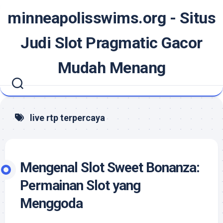
Skip
minneapolisswims.org - Situs
to
content
Judi Slot Pragmatic Gacor
Mudah Menang
live rtp terpercaya
Mengenal Slot Sweet Bonanza:
Permainan Slot yang
Menggoda