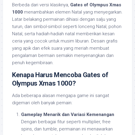
Berbeda dari versi klasiknya,
Gates of Olympus Xmas
1000
menambahkan elemen Natal yang menyegarkan.
Latar belakang permainan dihiasi dengan salju yang
turun, dan simbol-simbol seperti lonceng Natal, pohon
Natal, serta hadiah-hadiah natal memberikan kesan
ceria yang cocok untuk musim liburan. Desain grafis
yang apik dan efek suara yang meriah membuat
pengalaman bermain semakin menyenangkan dan
penuh kegembiraan.
Kenapa Harus Mencoba Gates of
Olympus Xmas 1000?
Ada beberapa alasan mengapa game ini sangat
digemari oleh banyak pemain:
Gameplay Menarik dan Variasi Kemenangan
Dengan berbagai fitur seperti multiplier, free
spins, dan tumble, permainan ini menawarkan