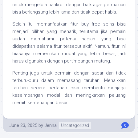
untuk mengelola bankroll dengan baik agar permainan
bisa berlangsung lebih lama dan tidak cepat habis.
Selain itu, memanfaatkan fitur buy free spins bisa
menjadi pilihan yang menarik, terutama jika pemain
sudah memahami potensi hadiah yang bisa
didapatkan selama fitur tersebut aktif. Namun, fitur ini
biasanya memerlukan modal yang lebih besar, jadi
harus digunakan dengan pertimbangan matang.
Penting juga untuk bermain dengan sabar dan tidak
terburu-buru dalam memasang taruhan. Menaikkan
taruhan secara bertahap bisa membantu menjaga
keseimbangan modal dan meningkatkan peluang
meraih kemenangan besar.
June 23, 2025
by
Jenna
Uncategorized
0