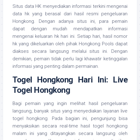
Situs data HK menyediakan informasi terkini mengenai
data hk yang berasal dari hasil resmi pengeluaran
Hongkong. Dengan adanya situs ini, para pemain
dapat dengan mudah mendapatkan informasi
mengenai keluaran hk hari ini. Setiap hari, hasil nomor
hk yang dikeluarkan oleh pihak Hongkong Pools dapat
diakses secara langsung melalui situs ini. Dengan
demikian, pemain tidak perlu lagi khawatir ketinggalan
informasi yang penting dalam permainan.
Togel Hongkong Hari Ini: Live
Togel Hongkong
Bagi pemain yang ingin melihat hasil pengeluaran
langsung, banyak situs yang menyediakan layanan live
togel hongkong. Pada bagian ini, pengunjung bisa
menyaksikan secara real-time hasil togel hongkong
malam ini yang ditayangkan secara langsung oleh