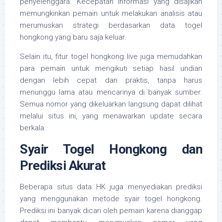
penyelenggara. Kecepatan informasi yang disajikan
memungkinkan pemain untuk melakukan analisis atau
merumuskan strategi berdasarkan data togel
hongkong yang baru saja keluar.
Selain itu, fitur togel hongkong live juga memudahkan
para pemain untuk mengikuti setiap hasil undian
dengan lebih cepat dan praktis, tanpa harus
menunggu lama atau mencarinya di banyak sumber.
Semua nomor yang dikeluarkan langsung dapat dilihat
melalui situs ini, yang menawarkan update secara
berkala.
Syair Togel Hongkong dan
Prediksi Akurat
Beberapa situs data HK juga menyediakan prediksi
yang menggunakan metode syair togel hongkong.
Prediksi ini banyak dicari oleh pemain karena dianggap