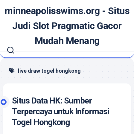
Skip
minneapolisswims.org - Situs
to
content
Judi Slot Pragmatic Gacor
Mudah Menang
live draw togel hongkong
Situs Data HK: Sumber
Terpercaya untuk Informasi
Togel Hongkong