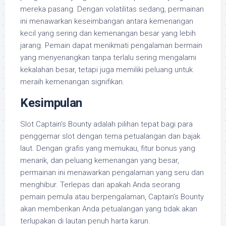
mereka pasang. Dengan volatilitas sedang, permainan
ini menawarkan keseimbangan antara kemenangan
kecil yang sering dan kemenangan besar yang lebih
jarang. Pemain dapat menikmati pengalaman bermain
yang menyenangkan tanpa terlalu sering mengalami
kekalahan besar, tetapi juga memiliki peluang untuk
meraih kemenangan signifikan.
Kesimpulan
Slot Captain’s Bounty adalah pilihan tepat bagi para
penggemar slot dengan tema petualangan dan bajak
laut. Dengan grafis yang memukau, fitur bonus yang
menarik, dan peluang kemenangan yang besar,
permainan ini menawarkan pengalaman yang seru dan
menghibur. Terlepas dari apakah Anda seorang
pemain pemula atau berpengalaman, Captain’s Bounty
akan memberikan Anda petualangan yang tidak akan
terlupakan di lautan penuh harta karun.