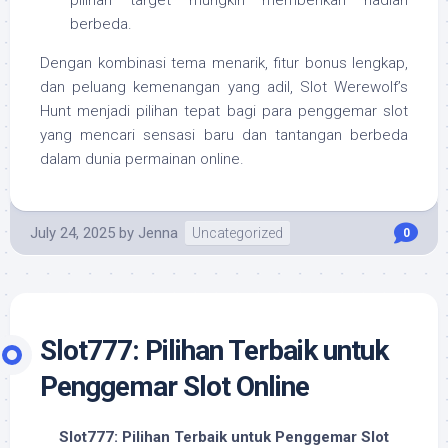
pilihan target mungkin memberikan hadiah
berbeda.
Dengan kombinasi tema menarik, fitur bonus lengkap,
dan peluang kemenangan yang adil, Slot Werewolf’s
Hunt menjadi pilihan tepat bagi para penggemar slot
yang mencari sensasi baru dan tantangan berbeda
dalam dunia permainan online.
July 24, 2025
by
Jenna
Uncategorized
0
Slot777: Pilihan Terbaik untuk
Penggemar Slot Online
Slot777: Pilihan Terbaik untuk Penggemar Slot