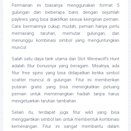
Permainan ini biasanya menggunakan format 5
gulungan dan beberapa baris dengan sejumlah
paylines yang bisa diaktifkan sesuai keinginan pemain.
Cara bermainnya cukup mudah, pemain hanya perlu
memasang taruhan, memutar gulungan, dan
menunggu kombinasi simbol yang menguntungkan
muncul.
Salah satu daya tarik utama dari Slot Werewolf’s Hunt
adalah fitur bonusnya yang beragam. Misalnya, ada
fitur free spins yang bisa didapatkan ketika simbol
scatter muncul di gulungan. Fitur ini memberikan
putaran gratis yang bisa meningkatkan peluang
pemain untuk memenangkan hadiah tanpa harus
mengeluarkan taruhan tambahan.
Selain itu, terdapat juga fitur wild yang bisa
menggantikan simbol lain untuk membentuk kombinasi
kemenangan. Fitur ini sangat membantu dalam