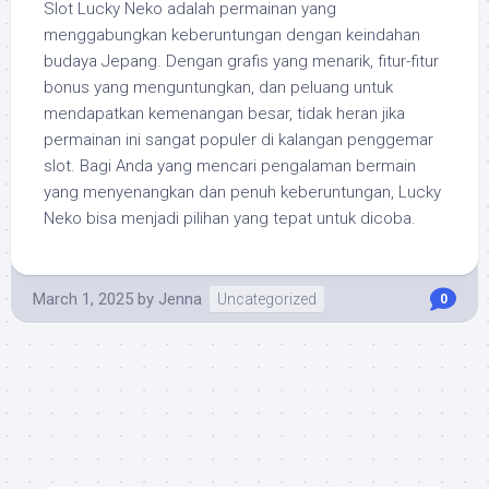
Slot Lucky Neko adalah permainan yang
menggabungkan keberuntungan dengan keindahan
budaya Jepang. Dengan grafis yang menarik, fitur-fitur
bonus yang menguntungkan, dan peluang untuk
mendapatkan kemenangan besar, tidak heran jika
permainan ini sangat populer di kalangan penggemar
slot. Bagi Anda yang mencari pengalaman bermain
yang menyenangkan dan penuh keberuntungan, Lucky
Neko bisa menjadi pilihan yang tepat untuk dicoba.
March 1, 2025
by
Jenna
Uncategorized
0