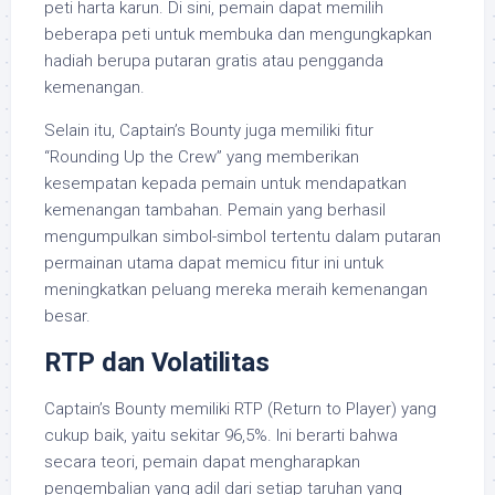
peti harta karun. Di sini, pemain dapat memilih
beberapa peti untuk membuka dan mengungkapkan
hadiah berupa putaran gratis atau pengganda
kemenangan.
Selain itu, Captain’s Bounty juga memiliki fitur
“Rounding Up the Crew” yang memberikan
kesempatan kepada pemain untuk mendapatkan
kemenangan tambahan. Pemain yang berhasil
mengumpulkan simbol-simbol tertentu dalam putaran
permainan utama dapat memicu fitur ini untuk
meningkatkan peluang mereka meraih kemenangan
besar.
RTP dan Volatilitas
Captain’s Bounty memiliki RTP (Return to Player) yang
cukup baik, yaitu sekitar 96,5%. Ini berarti bahwa
secara teori, pemain dapat mengharapkan
pengembalian yang adil dari setiap taruhan yang