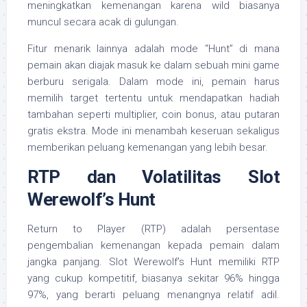
meningkatkan kemenangan karena wild biasanya
muncul secara acak di gulungan.
Fitur menarik lainnya adalah mode “Hunt” di mana
pemain akan diajak masuk ke dalam sebuah mini game
berburu serigala. Dalam mode ini, pemain harus
memilih target tertentu untuk mendapatkan hadiah
tambahan seperti multiplier, coin bonus, atau putaran
gratis ekstra. Mode ini menambah keseruan sekaligus
memberikan peluang kemenangan yang lebih besar.
RTP dan Volatilitas Slot
Werewolf’s Hunt
Return to Player (RTP) adalah persentase
pengembalian kemenangan kepada pemain dalam
jangka panjang. Slot Werewolf’s Hunt memiliki RTP
yang cukup kompetitif, biasanya sekitar 96% hingga
97%, yang berarti peluang menangnya relatif adil.