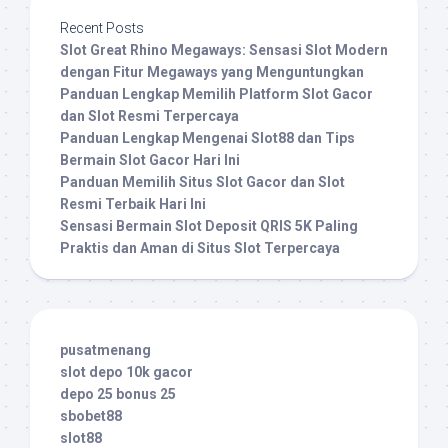
Recent Posts
Slot Great Rhino Megaways: Sensasi Slot Modern
dengan Fitur Megaways yang Menguntungkan
Panduan Lengkap Memilih Platform Slot Gacor
dan Slot Resmi Terpercaya
Panduan Lengkap Mengenai Slot88 dan Tips
Bermain Slot Gacor Hari Ini
Panduan Memilih Situs Slot Gacor dan Slot
Resmi Terbaik Hari Ini
Sensasi Bermain Slot Deposit QRIS 5K Paling
Praktis dan Aman di Situs Slot Terpercaya
pusatmenang
slot depo 10k gacor
depo 25 bonus 25
sbobet88
slot88